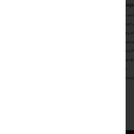
Najważniejs
Szafka wis
Wysokość 
Wymiary:
Kolor-jasn
Ochrona I
Szklane d
Zamek
Zdejmowan