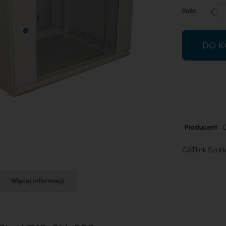
Ilość
DO K
Więcej
Producent
C
informacji
CATlink Szafk
Więcej informacji