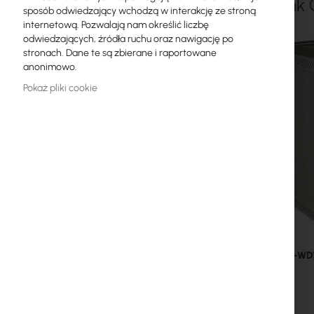
CATlink
sposób odwiedzający wchodzą w interakcję ze stroną
Licencje MikroTik
internetową. Pozwalają nam określić liczbę
odwiedzających, źródła ruchu oraz nawigację po
Monitoring, Smart Home IoT
stronach. Dane te są zbierane i raportowane
anonimowo.
Zewnętrzne urządzenia WiFi
Pokaż pliki cookie
Radiolinie
RouterBOARD
Gniazda i wtyki
Ograniczniki przepięć
Gwarancja Ubiquiti UI Care
Systemy WiFi Mesh
CATlink
CL-WD
Wzmacniacze WiFi (Repeatery)
Routery WiFi