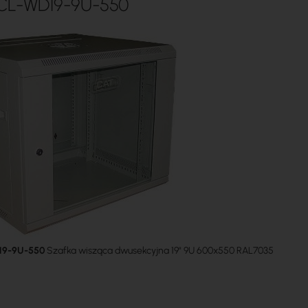
 CL-WD19-9U-550
19-9U-550
Szafka wisząca dwusekcyjna 19" 9U 600x550 RAL7035