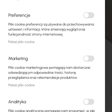
Światłowody
Switch
Preferencje
Pliki cookie preferencji są używane do przechowywania
Punkty dostępowe
ustawień i informacji, które zmieniają wygląd oraz
funkcjonalność strony internetowej.
Kable koncentryczne
Pokaż pliki cookie
Zasilanie
Szafy RACK
Marketing
Przejdź
GPON
Pliki cookie marketingowe pomagają nam dostarczać
na
odwiedzającym odpowiednie treści, historię
początek
Kable LAN
przeglądania oraz rekomendacje produktów.
galerii
Pokaż pliki cookie
Routery LAN
Szczegóły
Routery LTE/5G
Analityka
Media Konwertery
Pliki cookie analityczne pomagają nam zrozumieć, w jaki