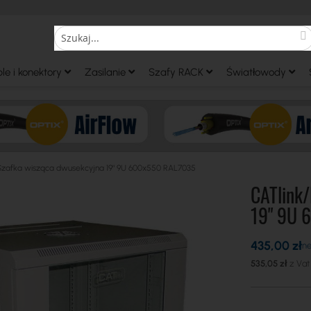
S
Search
le i konektory
Zasilanie
Szafy RACK
Światłowody
:: Szafka wisząca dwusekcyjna 19" 9U 600x550 RAL7035
CATlink/
19" 9U 
435,00 zł
535,05 zł