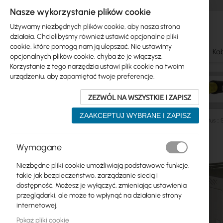
Nasze wykorzystanie plików cookie
Używamy niezbędnych plików cookie, aby nasza strona
działała. Chcielibyśmy również ustawić opcjonalne pliki
cookie, które pomogą nam ją ulepszać. Nie ustawimy
Ubiquiti
Mikrotik
WiFi & SOHO
Anteny
Kab
opcjonalnych plików cookie, chyba że je włączysz.
Korzystanie z tego narzędzia ustawi plik cookie na twoim
urządzeniu, aby zapamiętać twoje preferencje.
ZEZWÓL NA WSZYSTKIE I ZAPISZ
ZAAKCEPTUJ WYBRANE I ZAPISZ
Szafy RACK
Szafy RACK
Wiszące
CATlink/Digitus 
Przejdź
Wymagane
Skip
na
Ubiquiti
to
koniec
Niezbędne pliki cookie umożliwiają podstawowe funkcje,
product
galerii
Mikrotik
takie jak bezpieczeństwo, zarządzanie siecią i
list
dostępność. Możesz je wyłączyć, zmieniając ustawienia
WiFi & SOHO
przeglądarki, ale może to wpłynąć na działanie strony
internetowej.
Anteny
Pokaż pliki cookie