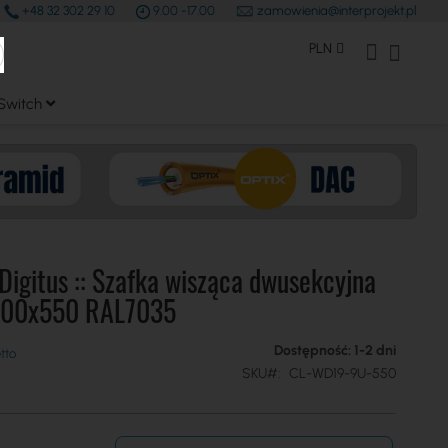
+48 32 302 29 10
9.00 -17.00
zamowienia@interprojekt.pl
earch
Waluta
Konto Klienta
Mój kos
PLN
Switch
Digitus :: Szafka wisząca dwusekcyjna
600x550 RAL7035
Dostępność: 1-2 dni
SKU
CL-WD19-9U-550