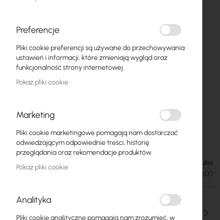
Preferencje
Pliki cookie preferencji są używane do przechowywania
ustawień i informacji, które zmieniają wygląd oraz
funkcjonalność strony internetowej.
Pokaż pliki cookie
Marketing
CATlink/Digitus :: Szafka wisząca 19" 12U
Przejdź
Pliki cookie marketingowe pomagają nam dostarczać
na
600x600 RAL7035
odwiedzającym odpowiednie treści, historię
początek
przeglądania oraz rekomendacje produktów.
galerii
Dostępność: 1-2 dni
420,00 zł
Pokaż pliki cookie
516,60 zł
SKU
CL-W19-12U-600
Analityka
Ilość
Pliki cookie analityczne pomagają nam zrozumieć, w