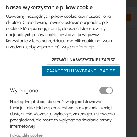
+48 32 302 29 10
zamowienia@interprojekt.pl
Nasze wykorzystanie plików cookie
Waluta
Search
Mój kos
Używamy niezbędnych plików cookie, aby nasza strona
działała. Chcielibyśmy również ustawić opcjonalne pliki
cookie, które pomogą nam ją ulepszać. Nie ustawimy
opcjonalnych plików cookie, chyba że je włączysz.
Korzystanie z tego narzędzia ustawi plik cookie na twoim
urządzeniu, aby zapamiętać twoje preferencje.
ZEZWÓL NA WSZYSTKIE I ZAPISZ
ZAAKCEPTUJ WYBRANE I ZAPISZ
Przejdź
Wymagane
na
koniec
Niezbędne pliki cookie umożliwiają podstawowe
galerii
funkcje, takie jak bezpieczeństwo, zarządzanie siecią i
dostępność. Możesz je wyłączyć, zmieniając ustawienia
przeglądarki, ale może to wpłynąć na działanie strony
internetowej.
Pokaż pliki cookie