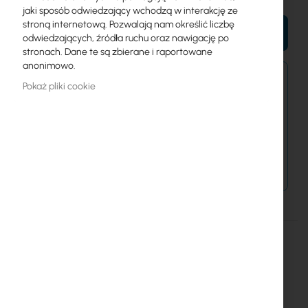
jaki sposób odwiedzający wchodzą w interakcję ze
stroną internetową. Pozwalają nam określić liczbę
DO KOSZYKA
odwiedzających, źródła ruchu oraz nawigację po
stronach. Dane te są zbierane i raportowane
anonimowo.
Zamówienia złożone dzisiaj zostaną wysłane w
Pokaż pliki cookie
najbliższy dzień roboczy.
Dostawa od 14,99 zł
Metody płatności
Więcej
CATlink
informacji
CATlink CL-W19-12U-600 Cabinet for Electronic Equipment
Szczegóły
Więcej informacji