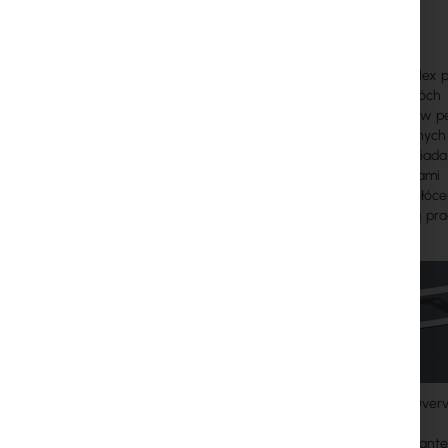
operatorem ISP)
AL24F może działać z przepływnością do 165Mbps full duplex 
przenoszenia danych przy wykorzystaniu interfejsu dwóch 
Ethernet. Radiolinia dedykowana do pracy na zewnątrz to w p
system w jednym urządzeniu (w odróżnieniu od popularnyc
osobno występuje IDU i ODU). Każda ze stacji posiada
przepięciowe zapewniające ochronę przed wyładowaniami 
(overvoltage protection terminal) eliminując tym samym zakłóce
przepięciowym co gwarantuje nieprzerwaną i bezawaryjną pra
wykorzystaniu okablowania Ethernet.
Do każdej radiolini dołączona jest układ zabezpieczający (Over
terminal) - przed przepięciami.
Przepustowość oraz zasięg radiolinii zależny jest od doboru an