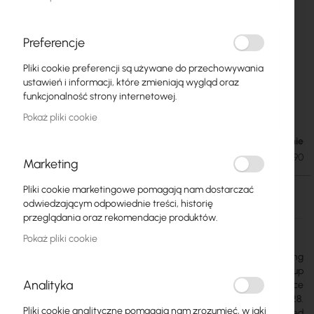
Preferencje
Pliki cookie preferencji są używane do przechowywania
ALCOMA::AL24F::Pasmo wolne
Przejdź
ustawień i informacji, które zmieniają wygląd oraz
na
24GHz::Radiolinia Full Outdoor, 165Mbps Full
funkcjonalność strony internetowej.
początek
Duplex, ant. 90cm
galerii
Pokaż pliki cookie
Brak w magazynie
30 788,59 zł
37 869,97 zł
SKU
ALCOMA-AL24F-90
Marketing
Pliki cookie marketingowe pomagają nam dostarczać
Brak w magazynie
odwiedzającym odpowiednie treści, historię
przeglądania oraz rekomendacje produktów.
Więcej
Alcoma
Pokaż pliki cookie
informacji
Complete, full outdoor radio relay for point-to-point links, working
in a License Free frequency 24GHz. Capable to handle IP traffic up
Analityka
to 155Mbps full duplex, 90cm antennas, 2x Ethernet interface
10/100Mbps (RJ-45). Supports modulations from QPSK to QAM 128.
Pliki cookie analityczne pomagają nam zrozumieć, w jaki
Incorporates powerful Trellis Coded Modulation with Concatenated