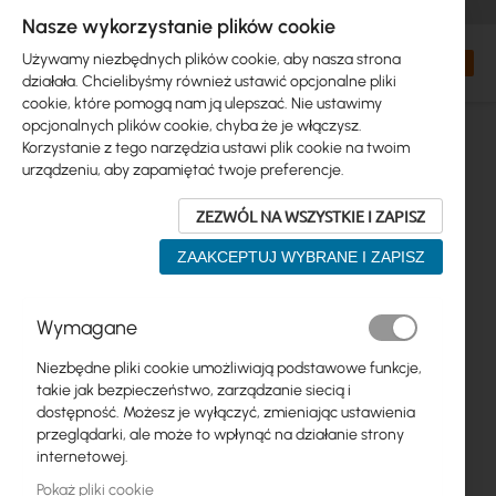
+48 32 302 29 10
zamowienia@interprojekt.pl
Nasze wykorzystanie plików cookie
Waluta
Search
Mój kos
Używamy niezbędnych plików cookie, aby nasza strona
działała. Chcielibyśmy również ustawić opcjonalne pliki
cookie, które pomogą nam ją ulepszać. Nie ustawimy
opcjonalnych plików cookie, chyba że je włączysz.
Korzystanie z tego narzędzia ustawi plik cookie na twoim
urządzeniu, aby zapamiętać twoje preferencje.
ZEZWÓL NA WSZYSTKIE I ZAPISZ
ZAAKCEPTUJ WYBRANE I ZAPISZ
Przejdź
Wymagane
na
koniec
Niezbędne pliki cookie umożliwiają podstawowe funkcje,
galerii
takie jak bezpieczeństwo, zarządzanie siecią i
dostępność. Możesz je wyłączyć, zmieniając ustawienia
przeglądarki, ale może to wpłynąć na działanie strony
internetowej.
Pokaż pliki cookie