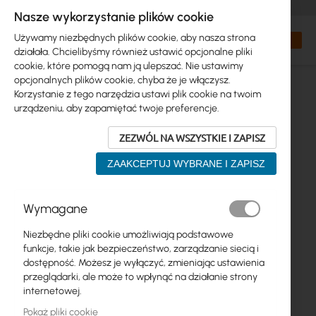
+48 32 302 29 10
zamowienia@interprojekt.pl
Nasze wykorzystanie plików cookie
Waluta
Search
Mój kos
Używamy niezbędnych plików cookie, aby nasza strona
działała. Chcielibyśmy również ustawić opcjonalne pliki
cookie, które pomogą nam ją ulepszać. Nie ustawimy
opcjonalnych plików cookie, chyba że je włączysz.
Korzystanie z tego narzędzia ustawi plik cookie na twoim
urządzeniu, aby zapamiętać twoje preferencje.
ZEZWÓL NA WSZYSTKIE I ZAPISZ
ZAAKCEPTUJ WYBRANE I ZAPISZ
Przejdź
Wymagane
na
koniec
Niezbędne pliki cookie umożliwiają podstawowe
galerii
funkcje, takie jak bezpieczeństwo, zarządzanie siecią i
dostępność. Możesz je wyłączyć, zmieniając ustawienia
przeglądarki, ale może to wpłynąć na działanie strony
internetowej.
Pokaż pliki cookie