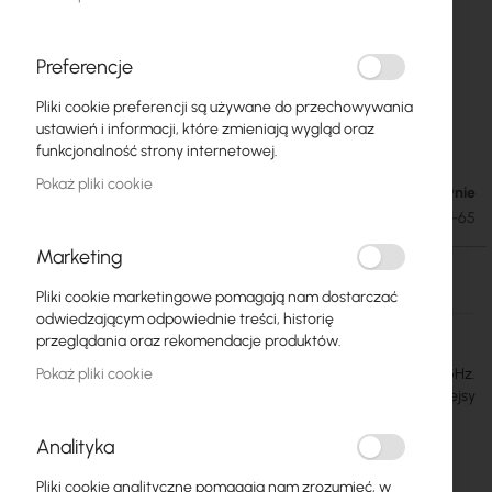
Preferencje
Pliki cookie preferencji są używane do przechowywania
ALCOMA :: AL17F-MP155 radiolinia Full
Przejdź
ustawień i informacji, które zmieniają wygląd oraz
na
Outdoor 17GHz, 165Mbps, ant. 65cm
funkcjonalność strony internetowej.
początek
galerii
Pokaż pliki cookie
Brak w magazynie
31 811,21 zł
39 127,79 zł
SKU
ALCOMA-AL17F-65
Marketing
Brak w magazynie
Pliki cookie marketingowe pomagają nam dostarczać
odwiedzającym odpowiednie treści, historię
Więcej
Alcoma
przeglądania oraz rekomendacje produktów.
informacji
Pokaż pliki cookie
Radiolinia Full Outdoor na pasmo nielicencjonowane 17GHz.
Maksymalna przepustowość 165Mbps Full Duplex, dwa interfejsy
10/100Mbps. Komplet: dwa terminale, anteny 65cm.
Analityka
Szczegóły
Więcej informacji
Pliki cookie analityczne pomagają nam zrozumieć, w