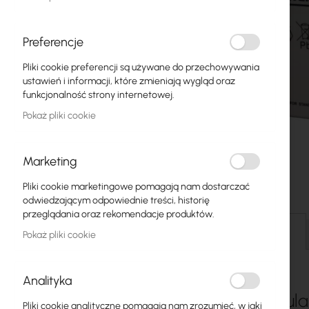
Światłowody
Switch
Preferencje
Pliki cookie preferencji są używane do przechowywania
Punkty dostępowe
ustawień i informacji, które zmieniają wygląd oraz
funkcjonalność strony internetowej.
Kable koncentryczne
Pokaż pliki cookie
Zasilanie
Szafy RACK
Marketing
Przejdź
GPON
Pliki cookie marketingowe pomagają nam dostarczać
na
odwiedzającym odpowiednie treści, historię
początek
Kable LAN
przeglądania oraz rekomendacje produktów.
galerii
Szczegóły
Pokaż pliki cookie
Routery LAN
Routery LTE/5G
Analityka
Media Konwertery
Akumulat
Pliki cookie analityczne pomagają nam zrozumieć, w jaki