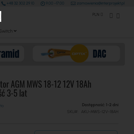
+48 32 302 29 10
9.00 -17.00
zamowienia@interprojekt.pl
earch
Waluta
Konto Klienta
Mój kos
PLN
Switch
tor AGM MWS 18-12 12V 18Ah
ć 3-5 lat
Dostępność: 1-2 dni
SKU
AKU-MWS-12V-18AH