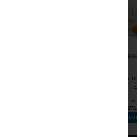
Przewód 
kategorii 5 
[30
458,
372,
DO 