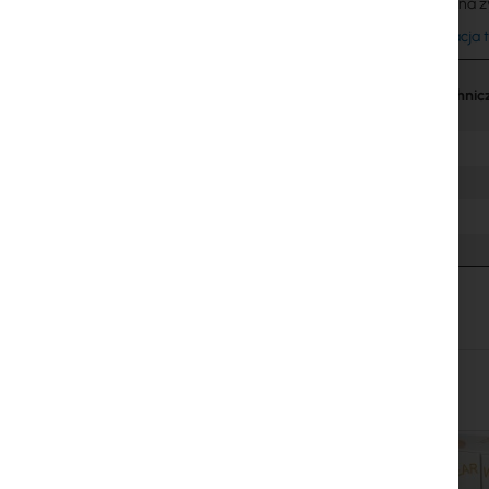
Projektowana 
Dokumentacja 
Dane Technic
Skip
carousel