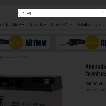
S
Search
le i konektory
Zasilanie
Szafy RACK
Światłowody
Ah żywotność 3-5 lat
Akumula
żywotnoś
135,00 zł
166,05 zł