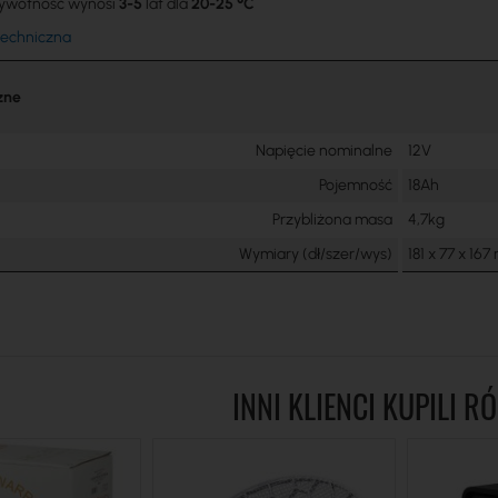
żywotność wynosi
3-5
lat dla
20-25 °C
techniczna
zne
Napięcie nominalne
12V
Pojemność
18Ah
Przybliżona masa
4,7kg
Wymiary (dł/szer/wys)
181 x 77 x 16
INNI KLIENCI KUPILI R