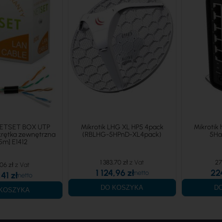
NETSET BOX UTP
Mikrotik LHG XL HP5 4pack
Mikrotik
skrętka zewnętrzna
(RBLHG-5HPnD-XL4pack)
5Ha
5m] E1412
1 383,70 zł
27
06 zł
1 124,96 zł
22
41 zł
DO KOSZYKA
D
KOSZYKA