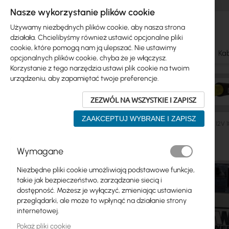
Nasze wykorzystanie plików cookie
Używamy niezbędnych plików cookie, aby nasza strona
działała. Chcielibyśmy również ustawić opcjonalne pliki
cookie, które pomogą nam ją ulepszać. Nie ustawimy
Ubiquiti
Mikrotik
WiFi & SOHO
Anteny
Kab
opcjonalnych plików cookie, chyba że je włączysz.
Korzystanie z tego narzędzia ustawi plik cookie na twoim
urządzeniu, aby zapamiętać twoje preferencje.
ZEZWÓL NA WSZYSTKIE I ZAPISZ
ZAAKCEPTUJ WYBRANE I ZAPISZ
Zasilanie
Akumulatory
Akumulator AGM MWS 18-12 12V 18
Przejdź
Wymagane
Skip
na
Ubiquiti
to
koniec
Niezbędne pliki cookie umożliwiają podstawowe funkcje,
product
galerii
Mikrotik
takie jak bezpieczeństwo, zarządzanie siecią i
list
dostępność. Możesz je wyłączyć, zmieniając ustawienia
WiFi & SOHO
przeglądarki, ale może to wpłynąć na działanie strony
internetowej.
Anteny
Pokaż pliki cookie