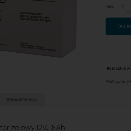
Ilość
DO K
Więcej
Ilość sztuk 
informacji
AGM battery 
Więcej informacji
or żelowy 12V, 18Ah