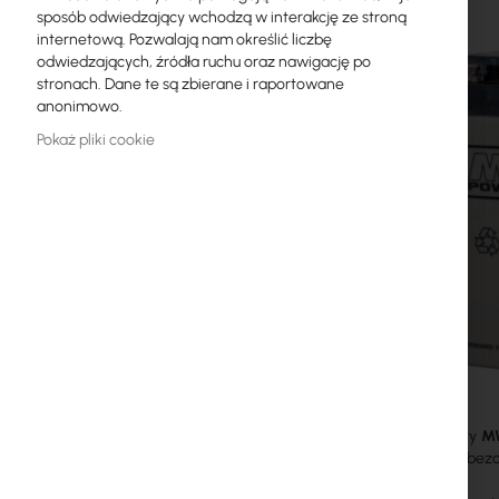
sposób odwiedzający wchodzą w interakcję ze stroną
Licencje MikroTik
internetową. Pozwalają nam określić liczbę
odwiedzających, źródła ruchu oraz nawigację po
Monitoring, Smart Home IoT
stronach. Dane te są zbierane i raportowane
anonimowo.
Zewnętrzne urządzenia WiFi
Pokaż pliki cookie
Radiolinie
RouterBOARD
Gniazda i wtyki
Ograniczniki przepięć
Gwarancja Ubiquiti UI Care
Systemy WiFi Mesh
Wzmacniacze WiFi (Repeatery)
Akumulatory
M
całkowicie bez
Routery WiFi
szklanej.