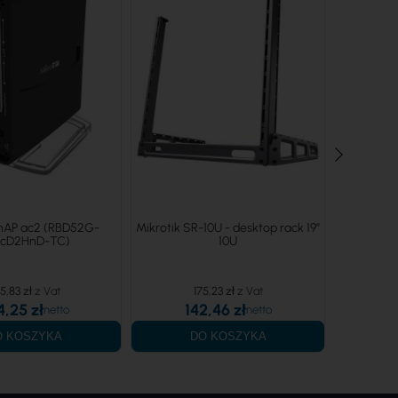
 hAP ac2 (RBD52G-
Mikrotik SR-10U - desktop rack 19”
Mikrotik 
cD2HnD-TC)
10U
5,83 zł
175,23 zł
4,25 zł
142,46 zł
1
O KOSZYKA
DO KOSZYKA