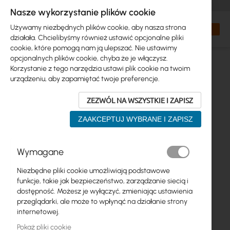
+48 32 302 29 10
zamowienia@interprojekt.pl
Nasze wykorzystanie plików cookie
Waluta
Search
Mój kos
Używamy niezbędnych plików cookie, aby nasza strona
działała. Chcielibyśmy również ustawić opcjonalne pliki
cookie, które pomogą nam ją ulepszać. Nie ustawimy
opcjonalnych plików cookie, chyba że je włączysz.
Korzystanie z tego narzędzia ustawi plik cookie na twoim
urządzeniu, aby zapamiętać twoje preferencje.
ZEZWÓL NA WSZYSTKIE I ZAPISZ
ZAAKCEPTUJ WYBRANE I ZAPISZ
Przejdź
Wymagane
na
koniec
Niezbędne pliki cookie umożliwiają podstawowe
galerii
funkcje, takie jak bezpieczeństwo, zarządzanie siecią i
dostępność. Możesz je wyłączyć, zmieniając ustawienia
przeglądarki, ale może to wpłynąć na działanie strony
internetowej.
Pokaż pliki cookie