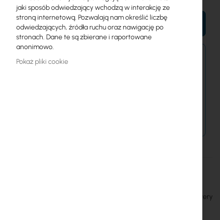
jaki sposób odwiedzający wchodzą w interakcję ze
stroną internetową. Pozwalają nam określić liczbę
DO KOSZYKA
odwiedzających, źródła ruchu oraz nawigację po
stronach. Dane te są zbierane i raportowane
anonimowo.
Zamówienia złożone po 15:00 wyślemy w
Pokaż pliki cookie
najbliższy dzień roboczy.
Dostawa od 14,99 zł
Metody płatności
Więcej
RBLHGR
informacji
Mikrotik
MIKROTIK (RBLHGR+ R11E-LTE) LHG R High gain 17dBI CPE for very
remote locations version & mPCIe LTE