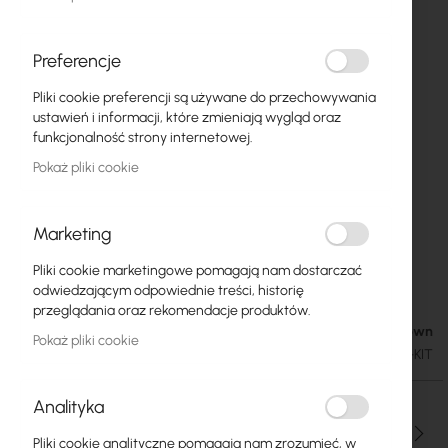
Preferencje
Pliki cookie preferencji są używane do przechowywania
ustawień i informacji, które zmieniają wygląd oraz
funkcjonalność strony internetowej.
Pokaż pliki cookie
Marketing
Mikrotik LHG R & R11E-LTE (RBLHGR and
Przejdź
Pliki cookie marketingowe pomagają nam dostarczać
na
R11E-LTE)
odwiedzającym odpowiednie treści, historię
początek
przeglądania oraz rekomendacje produktów.
galerii
Availability Unknown
487,50 zł
Pokaż pliki cookie
599,63 zł
SKU
RTB-RBLHGR-R11E-LTE-KIT
Analityka
Ilość
Pliki cookie analityczne pomagają nam zrozumieć, w