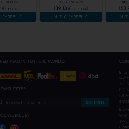
 €
171,13 €
189,
 €
139,13 €
153,
O CARRELLO
AL TUO CARRELLO
AL T
PEDIAMO IN TUTTO IL MONDO
CON
Inter 
Wycz
44-10
NEWSLETTER
POL
tel: 
criviti
email
ISCRIVITI
la
Impor
ostra
OCIAL MEDIA
WAN e
ewsletter:
TP-Li
Optic