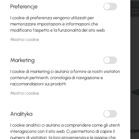
Fibre ottiche
Preferencje
I cookie di preferenza vengono utilizzati per
Switch
memorizzare impostazioni e informazioni che
modificano l'aspetto e la funzionalità del sito web.
Punti di Accesso
Mostra i cookie
Cavi Coassiali
Power Supply
Marketing
Cabinets
I cookie di marketing ci aiutano a fornire ai nostri visitatori
contenuti pertinenti, cronologia di navigazione e
GPON
raccomandazioni sui prodotti
Mostra i cookie
Cavi LAN
Router LAN
Analityka
Vai
Router LTE/5G
all'inizio
I cookie analitici ci aiutano a comprendere come gli utenti
della
Accessori e co
interagiscono con il sito web. Ci permettono di capire il
galleria
Convertitori di Media
numero di visitatori, la loro provenienza e le pagine che
di