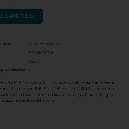
UO CARRELLO
uttore
USW-Pro-Max-48
810084692745
Ubiquiti
ggio collettivo
2
Max 48 (USW-Pro-Max-48) - Uno switch a 48 porte che fornisce
ione di porte non PoE 32x 1GbE con 16x 2,5GbE con quattro
uesto switch Layer 3 offre l'esclusiva tecnologia Etherlighting™
a posizione specifica della porta.