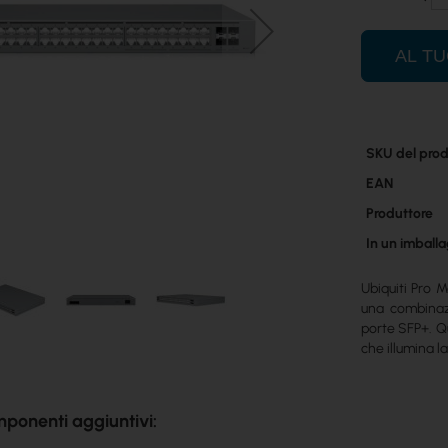
AL T
Maggiori
SKU del prod
informazioni
EAN
Produttore
In un imballa
Ubiquiti Pro 
una combinaz
porte SFP+. Q
che illumina l
mponenti aggiuntivi: