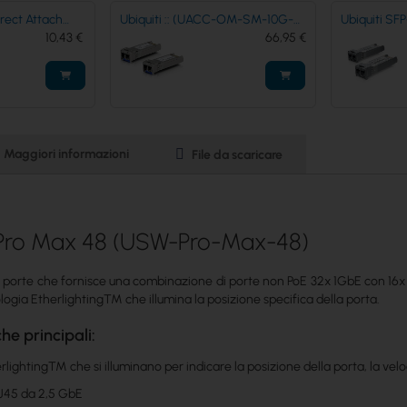
C-OM-SM-10G-
Ubiquiti SFP+ 10G, MM LC 300m
Ubiquiti 10 
e-Mode Module,
66,95 €
Dual-Fiber 850nm 2-pack UACC-
30,43 €
Single-Mod
OM-MM-10G-D-2 / UF-MM-10G
(UACC-OM-
Maggiori informazioni
File da scaricare
 Pro Max 48 (USW-Pro-Max-48)
 porte che fornisce una combinazione di porte non PoE 32x 1GbE con 16x
ologia Etherlighting™ che illumina la posizione specifica della porta.
che principali:
lighting™ che si illuminano per indicare la posizione della porta, la vel
J45 da 2,5 GbE