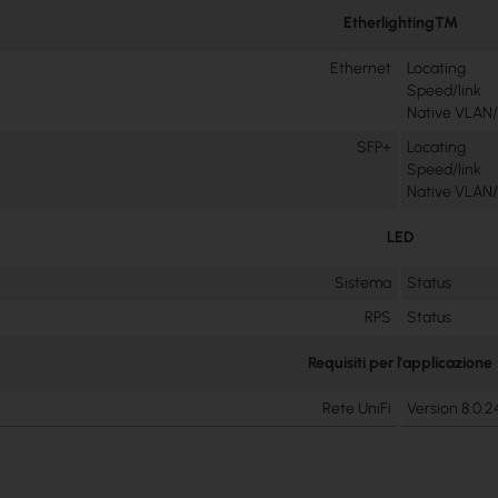
Etherlighting™
Ethernet
Locating
Speed/link
Native VLAN
SFP+
Locating
Speed/link
Native VLAN
LED
Sistema
Status
RPS
Status
Requisiti per l'applicazione
Rete UniFi
Version 8.0.2