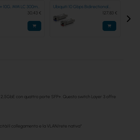
Gbps Bidirectional
Ubiquiti SFP+ to RJ45 module
Ubiqu
e Optical Module
127,83 €
(UACC-CM-RJ45-MG)
53,92 €
exten
SM-10G-S-2)
 2,5GbE con quattro porte SFP+. Questo switch Layer 3 offre
ocità/il collegamento e la VLAN/rete nativa*