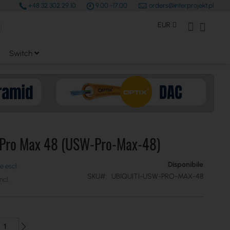
+48 32 302 29 10
9.00 -17.00
orders@interprojekt.pl
earch
Valuta
Il mio Account
Carrell
EUR
Switch
i Pro Max 48 (USW-Pro-Max-48)
Disponibile
SKU
UBIQUITI-USW-PRO-MAX-48