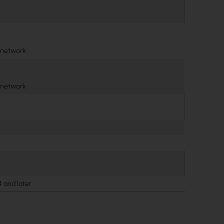
/network
/network
4 and later