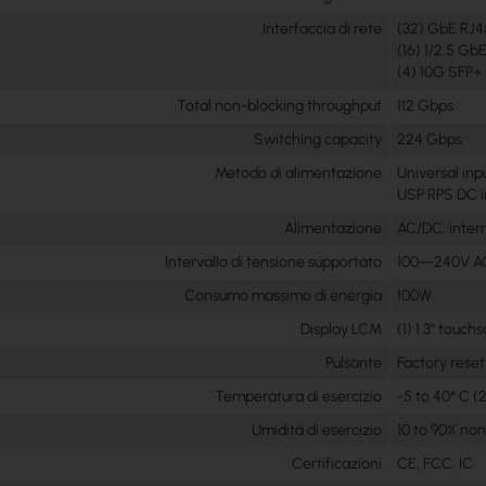
Interfaccia di rete
(32) GbE RJ4
(16) 1/2.5 Gb
(4) 10G SFP+ 
Total non-blocking throughput
112 Gbps
Switching capacity
224 Gbps
Metodo di alimentazione
Universal in
USP RPS DC i
Alimentazione
AC/DC, inter
Intervallo di tensione supportato
100—240V A
Consumo massimo di energia
100W
Display LCM
(1) 1.3" touch
Pulsante
Factory reset
Temperatura di esercizio
-5 to 40° C (2
Umidità di esercizio
10 to 90% no
Certificazioni
CE, FCC, IC