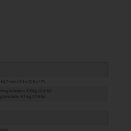
43.7 mm (17.4 x 12.8 x 1.7")
ing brackets: 4.8 kg (10.6 lb)
 brackets: 4.9 kg (10.8 lb)
Band