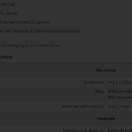
RJ45 GbE
FP+ da 10G
l'alimentazione CC pronto
n UniFi Network 8.0.24 e versioni successive
 UniFi Etherlighting per una luminosità ottimale.
cnica:
Meccanico
Dimensioni
442.4 x 325 x 
Peso
Without mount
With mounting
Materiale dell'involucro
SGCC steel
Hardware
Interfaccia di gestione
Ethernet In-