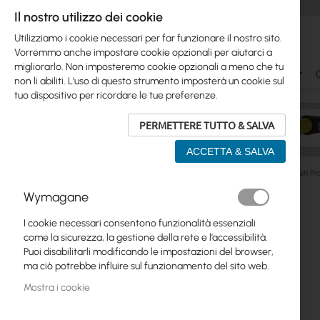
Il nostro utilizzo dei cookie
Utilizziamo i cookie necessari per far funzionare il nostro sito.
Vorremmo anche impostare cookie opzionali per aiutarci a
migliorarlo. Non imposteremo cookie opzionali a meno che tu
Ubiquiti
Mikrotik
WiFi & SOHO
Antennas
non li abiliti. L'uso di questo strumento imposterà un cookie sul
tuo dispositivo per ricordare le tue preferenze.
PERMETTERE TUTTO & SALVA
ACCETTA & SALVA
Ubiquiti
UniFi Switching
Professional MAX
Ubiquiti 
Wymagane
Vai
Skip
alla
Ubiquiti
I cookie necessari consentono funzionalità essenziali
to
fine
come la sicurezza, la gestione della rete e l’accessibilità.
product
della
Mikrotik
Puoi disabilitarli modificando le impostazioni del browser,
list
galleria
ma ciò potrebbe influire sul funzionamento del sito web.
di
WiFi & SOHO
immagini
Mostra i cookie
Antennas