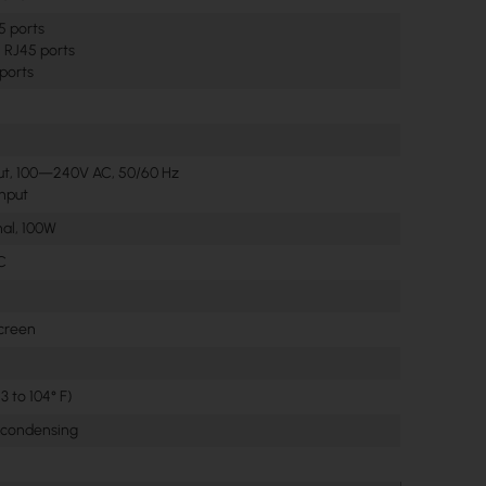
5 ports
E RJ45 ports
ports
put, 100—240V AC, 50/60 Hz
nput
nal, 100W
C
screen
3 to 104° F)
ncondensing