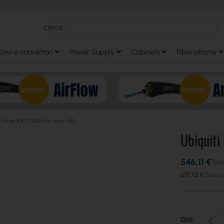
S
Search
Cavi e connettori
Power Supply
Cabinets
Fibre ottiche
Pro Max 48 (USW-Pro-Max-48)
Ubiquit
546,11 €
671,72 €
Qtà