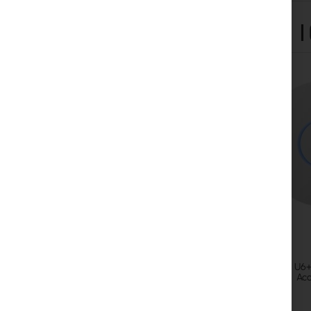
I
Skip
carousel
Ubiquiti U6
Acc