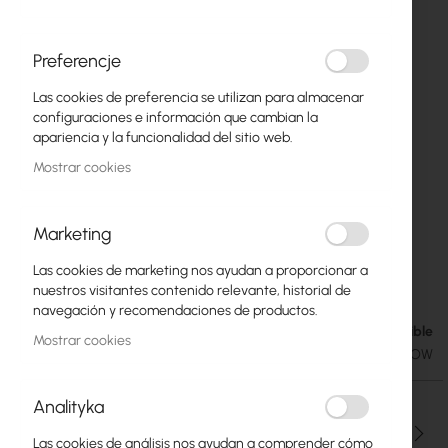
Preferencje
Las cookies de preferencia se utilizan para almacenar
configuraciones e información que cambian la
apariencia y la funcionalidad del sitio web.
Mostrar cookies
Marketing
Mikrotik 24HPOW - RouterBoard Power
Saltar
Las cookies de marketing nos ayudan a proporcionar a
al
Adapters 24V, 2.5A, 60W
nuestros visitantes contenido relevante, historial de
comienzo
navegación y recomendaciones de productos.
de
Disponible
11,30 €
la
Mostrar cookies
13,90 €
SKU
RTB-ZAS-24HPOW
galería
de
imágenes
Analityka
Cantidad
Las cookies de análisis nos ayudan a comprender cómo