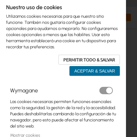
+48 32 302 29 10
orders@interprojekt.pl
Nuestro uso de cookies
Moneda
Search
Mi cest
Utilizamos cookies necesarias para que nuestro sitio
funcione. También nos gustaría configurar cookies
opcionales para ayudarnos a mejorarlo. No configuraremos
cookies opcionales a menos que las habilites. Usar esta
herramienta establecerá una cookie en tu dispositivo para
recordar tus preferencias.
PERMITIR TODO & SALVAR
ACEPTAR & SALVAR
Saltar
Wymagane
al
final
Las cookies necesarias permiten funciones esenciales
de
como la seguridad, la gestión de la red y la accesibilidad.
la
Puedes deshabilitarlas cambiando la configuración de tu
galería
navegador, pero esto puede afectar el funcionamiento
de
del sitio web.
imágenes
Mostrar cookies