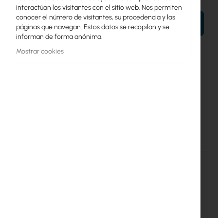
interactúan los visitantes con el sitio web. Nos permiten
conocer el número de visitantes, su procedencia y las
AÑADIR AL CARRITO
páginas que navegan. Estos datos se recopilan y se
informan de forma anónima.
Mostrar cookies
Más
24HPOW
información
Mikrotik
40
24HPOW - RouterBoard Power Adapters 24V, 2.5A, 60W
Detalles
Más información
RTB-ZAS-24HPOW