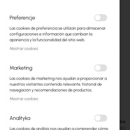
Preferencje
Las cookies de preferencia se utilizan para almacenar
configuraciones e información que cambian la
apariencia y la funcionalidad del sitio web.
Mostrar cookies
Marketing
Las cookies de marketing nos ayudan a proporcionar a
Mikrotik mANTBox ax 15s (L22UGS-
Saltar
nuestros visitantes contenido relevante, historial de
al
5HaxD2HaxD-15S)
navegación y recomendaciones de productos.
comienzo
Mostrar cookies
de
118,70 €
la
146,00 €
galería
Analityka
de
Disponible
imágenes
SKU
RTB-L22UGS-5HAXD2HAXD-15S
Las cookies de análisis nos ayudan a comprender cómo