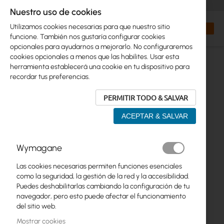
+48 32 302 29 10
orders@interprojekt.pl
Nuestro uso de cookies
Moneda
Search
Mi cest
Utilizamos cookies necesarias para que nuestro sitio
funcione. También nos gustaría configurar cookies
opcionales para ayudarnos a mejorarlo. No configuraremos
cookies opcionales a menos que las habilites. Usar esta
herramienta establecerá una cookie en tu dispositivo para
recordar tus preferencias.
PERMITIR TODO & SALVAR
ACEPTAR & SALVAR
Saltar
Wymagane
al
final
Las cookies necesarias permiten funciones esenciales
de
como la seguridad, la gestión de la red y la accesibilidad.
la
Puedes deshabilitarlas cambiando la configuración de tu
galería
navegador, pero esto puede afectar el funcionamiento
de
del sitio web.
imágenes
Mostrar cookies