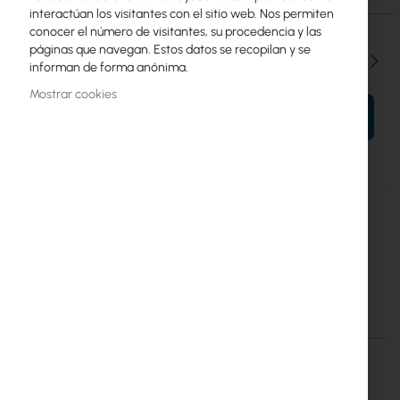
interactúan los visitantes con el sitio web. Nos permiten
conocer el número de visitantes, su procedencia y las
páginas que navegan. Estos datos se recopilan y se
Cantidad
informan de forma anónima.
Mostrar cookies
AÑADIR AL CARRITO
Más
L22UGS-5HaxD2HaxD-15S
información
4752224009142
Mikrotik
10
Detalles
Más información