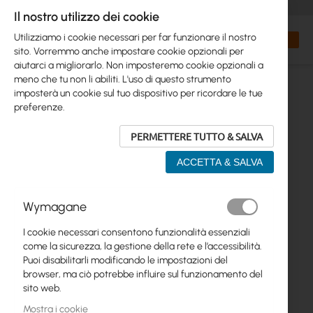
+48 32 302 29 10
orders@interprojekt.pl
Il nostro utilizzo dei cookie
Valuta
Search
Carrell
Utilizziamo i cookie necessari per far funzionare il nostro
sito. Vorremmo anche impostare cookie opzionali per
aiutarci a migliorarlo. Non imposteremo cookie opzionali a
meno che tu non li abiliti. L'uso di questo strumento
imposterà un cookie sul tuo dispositivo per ricordare le tue
preferenze.
PERMETTERE TUTTO & SALVA
ACCETTA & SALVA
Vai
Wymagane
alla
fine
I cookie necessari consentono funzionalità essenziali
della
come la sicurezza, la gestione della rete e l’accessibilità.
galleria
Puoi disabilitarli modificando le impostazioni del
di
browser, ma ciò potrebbe influire sul funzionamento del
immagini
sito web.
Mostra i cookie