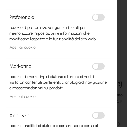
Preferencje
I cookie di preferenza vengono utilizzati per
memorizzare impostazioni e informazioni che
modificano l'aspetto e la funzionalità del sito web.
Mostra i cookie
Marketing
I cookie di marketing ci aiutano a fornire ai nostri
Ubiquiti Access Rescue KeySwitch (UA-Rescue)
Vai
visitatori contenuti pertinenti, cronologia di navigazione
all'inizio
e raccomandazioni sui prodotti
della
Esaurito
68,70 €
Mostra i cookie
galleria
84,50 €
SKU
UBIQUITI-UA-RESCUE
di
immagini
Analityka
Qtà
I cookie analitici ci aiutano a comprendere come gli