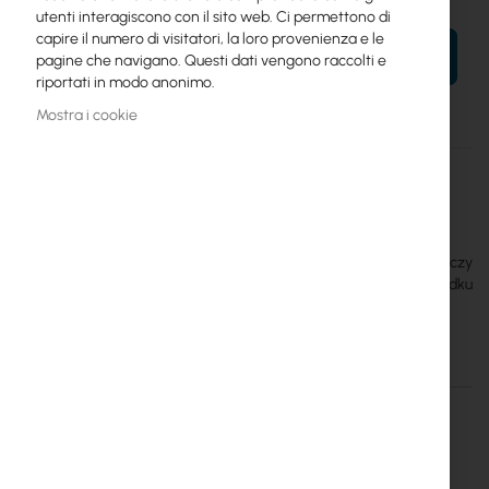
utenti interagiscono con il sito web. Ci permettono di
capire il numero di visitatori, la loro provenienza e le
AL TUO CARRELLO
pagine che navigano. Questi dati vengono raccolti e
riportati in modo anonimo.
Mostra i cookie
Maggiori
UA-Rescue
informazioni
810010076526
Ubiquiti
Access Rescue KeySwitch — awaryjny przełącznik kluczy
zapewniający dodatkową możliwość otwarcia drzwi w przypadku
awarii systemu.
Maggiori informazioni
File da scaricare
Maggiori
UA-Rescue
informazioni
810010076526