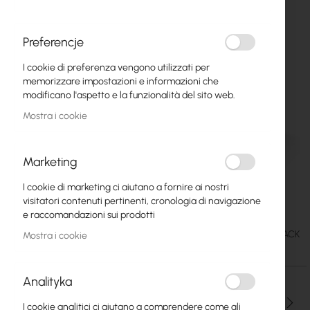
Preferencje
I cookie di preferenza vengono utilizzati per
memorizzare impostazioni e informazioni che
modificano l'aspetto e la funzionalità del sito web.
Mostra i cookie
Marketing
I cookie di marketing ci aiutano a fornire ai nostri
TP-Link DECO M4 2xAP
Vai
visitatori contenuti pertinenti, cronologia di navigazione
all'inizio
e raccomandazioni sui prodotti
della
65,39 €
SKU
TPLINK-DECO-M4-2PACK
Mostra i cookie
galleria
80,43 €
di
immagini
Analityka
Qtà
I cookie analitici ci aiutano a comprendere come gli