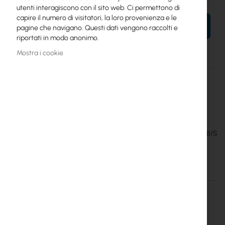
utenti interagiscono con il sito web. Ci permettono di
capire il numero di visitatori, la loro provenienza e le
AL TUO CARRELLO
pagine che navigano. Questi dati vengono raccolti e
riportati in modo anonimo.
Mostra i cookie
Maggiori
Deco M4(2-Pack)
informazioni
6935364084189
TP-Link
6
TP-LINK :: punto di accesso DECO M4 MESH WIFI (1200MB/S
A/B/G/N/AC) 2 X AP, 2.4GHz and 5 GHz
Dettagli
Maggiori informazioni
Tp-Link :: DECO M4 Mesh WiFi