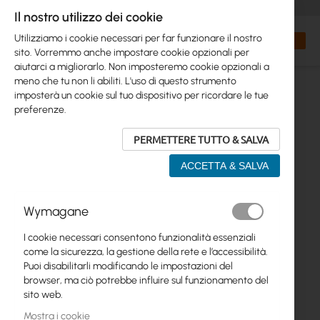
+48 32 302 29 10
orders@interprojekt.pl
Il nostro utilizzo dei cookie
Valuta
Search
Carrell
Utilizziamo i cookie necessari per far funzionare il nostro
sito. Vorremmo anche impostare cookie opzionali per
aiutarci a migliorarlo. Non imposteremo cookie opzionali a
meno che tu non li abiliti. L'uso di questo strumento
imposterà un cookie sul tuo dispositivo per ricordare le tue
preferenze.
PERMETTERE TUTTO & SALVA
ACCETTA & SALVA
Vai
Wymagane
alla
fine
I cookie necessari consentono funzionalità essenziali
della
come la sicurezza, la gestione della rete e l’accessibilità.
galleria
Puoi disabilitarli modificando le impostazioni del
di
browser, ma ciò potrebbe influire sul funzionamento del
immagini
sito web.
Mostra i cookie