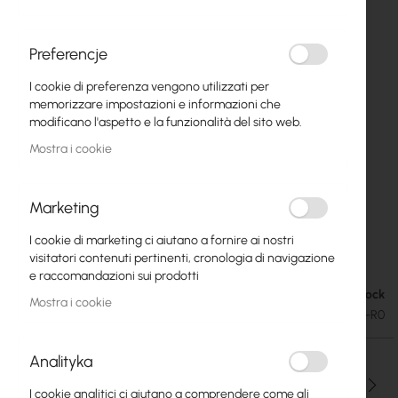
Preferencje
I cookie di preferenza vengono utilizzati per
memorizzare impostazioni e informazioni che
modificano l'aspetto e la funzionalità del sito web.
Mostra i cookie
Marketing
MikroTik 23–40 Rack Rail R0 – Adjustable
Vai
I cookie di marketing ci aiutano a fornire ai nostri
all'inizio
mounting rail (23"-40")
visitatori contenuti pertinenti, cronologia di navigazione
della
e raccomandazioni sui prodotti
galleria
Out of Stock
18,70 €
di
Mostra i cookie
23,00 €
SKU
RTB-23–40-RACK-RAIL-R0
immagini
Analityka
Qtà
I cookie analitici ci aiutano a comprendere come gli