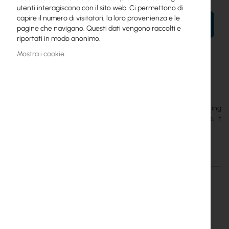
utenti interagiscono con il sito web. Ci permettono di
capire il numero di visitatori, la loro provenienza e le
AL TUO CARRELLO
pagine che navigano. Questi dati vengono raccolti e
riportati in modo anonimo.
Mostra i cookie
Maggiori
23–40 Rack Rail R0
informazioni
Mikrotik
The
MikroTik 23-40 Rack Rail R0
is a universal, adjustable mounting
rail designed for server racks with a depth of 23 to 40 inches. It
provides stable rear support for heavy and bulky equipment.
Dettagli
Maggiori informazioni
MikroTik 23-40 Rack Rail R0 –
Universal Mounting Rails