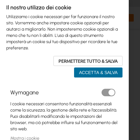
+48 32 302 29 10
orders@interprojekt.pl
Il nostro utilizzo dei cookie
Valuta
Search
Carrell
Utilizziamo i cookie necessari per far funzionare il nostro
sito. Vorremmo anche impostare cookie opzionali per
aiutarci a migliorarlo. Non imposteremo cookie opzionali a
meno che tu non li abiliti. L'uso di questo strumento
imposterà un cookie sul tuo dispositivo per ricordare le tue
preferenze.
PERMETTERE TUTTO & SALVA
ACCETTA & SALVA
Vai
Wymagane
alla
fine
I cookie necessari consentono funzionalità essenziali
della
come la sicurezza, la gestione della rete e l’accessibilità.
galleria
Puoi disabilitarli modificando le impostazioni del
di
browser, ma ciò potrebbe influire sul funzionamento del
immagini
sito web.
Mostra i cookie