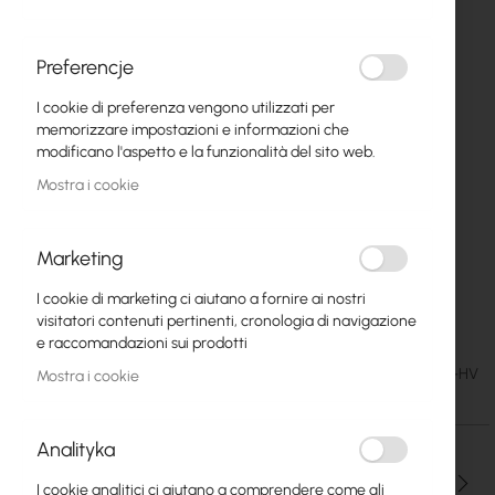
Preferencje
I cookie di preferenza vengono utilizzati per
memorizzare impostazioni e informazioni che
modificano l'aspetto e la funzionalità del sito web.
Mostra i cookie
Marketing
I cookie di marketing ci aiutano a fornire ai nostri
GigaSektor PRO BOX 18/60 HV
Vai
visitatori contenuti pertinenti, cronologia di navigazione
all'inizio
e raccomandazioni sui prodotti
della
95,66 €
SKU
CB-GS-PRO-BOX-18-60-HV
Mostra i cookie
galleria
117,66 €
di
immagini
Analityka
Qtà
I cookie analitici ci aiutano a comprendere come gli