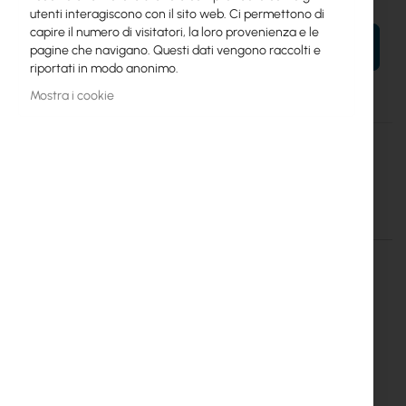
utenti interagiscono con il sito web. Ci permettono di
capire il numero di visitatori, la loro provenienza e le
AL TUO CARRELLO
pagine che navigano. Questi dati vengono raccolti e
riportati in modo anonimo.
Mostra i cookie
Maggiori
Cyberbajt
informazioni
GigaSektor PRO BOX 18/60 HV
Dettagli
Maggiori informazioni
GigaSektor PRO BOX 18dbi 60°
HV