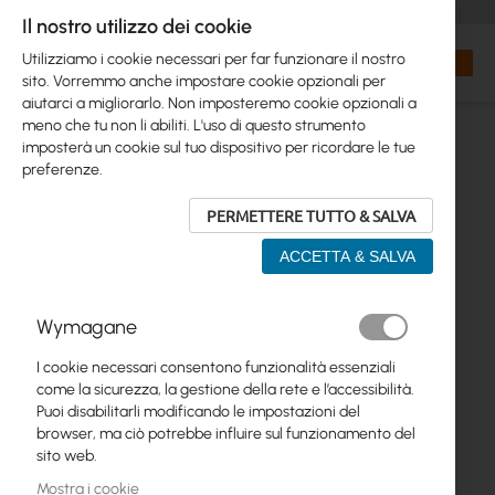
+48 32 302 29 10
orders@interprojekt.pl
Il nostro utilizzo dei cookie
Valuta
Search
Carrell
Utilizziamo i cookie necessari per far funzionare il nostro
sito. Vorremmo anche impostare cookie opzionali per
aiutarci a migliorarlo. Non imposteremo cookie opzionali a
meno che tu non li abiliti. L'uso di questo strumento
imposterà un cookie sul tuo dispositivo per ricordare le tue
preferenze.
PERMETTERE TUTTO & SALVA
ACCETTA & SALVA
Vai
Wymagane
alla
fine
I cookie necessari consentono funzionalità essenziali
della
come la sicurezza, la gestione della rete e l’accessibilità.
galleria
Puoi disabilitarli modificando le impostazioni del
di
browser, ma ciò potrebbe influire sul funzionamento del
immagini
sito web.
Mostra i cookie