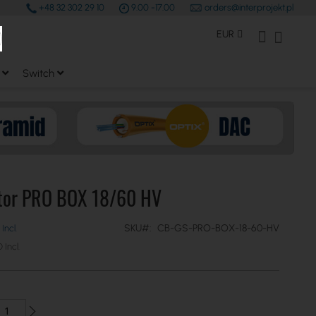
+48 32 302 29 10
9.00 -17.00
orders@interprojekt.pl
earch
Moneda
Mi Cuenta
Mi cest
EUR
Switch
tor PRO BOX 18/60 HV
SKU
CB-GS-PRO-BOX-18-60-HV