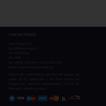
CONTÁCTENOS
Inter Projekt S.A.
Wyczółkowskiego 10
44-109 Gliwice
POLAND
tel: +48 32 3022 910, +48 32 3022 920
email: orders[at]interprojekt.pl
Importador y distribuidor principal de equipos de
redes Wi-Fi, cableadas y de fibra óptica de
Ubiquiti Inc., MikroTik, Stonet/Netis, TP-Link, RF
Elements, Interline y otros.