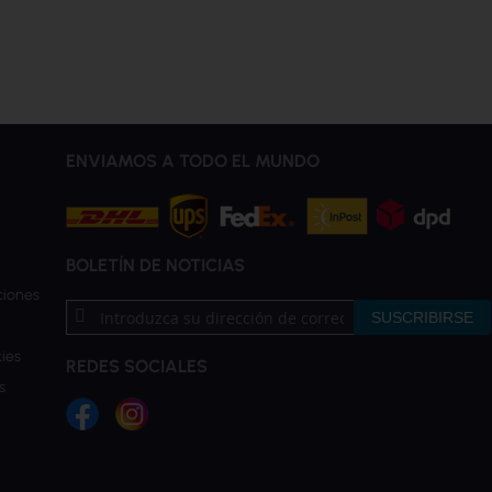
ENVIAMOS A TODO EL MUNDO
BOLETÍN DE NOTICIAS
ciones
Inscríbase
SUSCRIBIRSE
a
nuestro
ies
REDES SOCIALES
boletín
s
de
noticias: