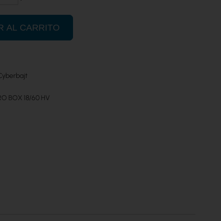
R AL CARRITO
Cyberbajt
RO BOX 18/60 HV