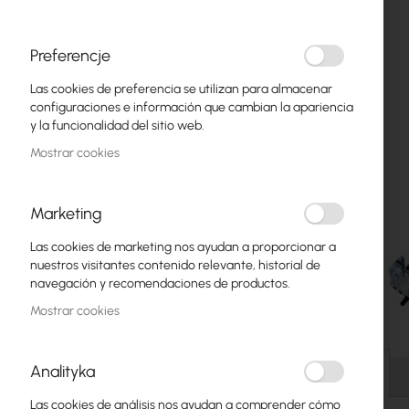
Fibra óptica
Switch
Preferencje
Las cookies de preferencia se utilizan para almacenar
Puntos de Acceso
configuraciones e información que cambian la apariencia
y la funcionalidad del sitio web.
Cables Coaxiales
Mostrar cookies
Alimentación POE
Armarios Rack
Marketing
GPON
Las cookies de marketing nos ayudan a proporcionar a
nuestros visitantes contenido relevante, historial de
Cables LAN
navegación y recomendaciones de productos.
Mostrar cookies
Routers LAN
Saltar
Routers LTE/5G
al
Analityka
comienzo
Detalles
de
Convertidores de Medios
Las cookies de análisis nos ayudan a comprender cómo
la