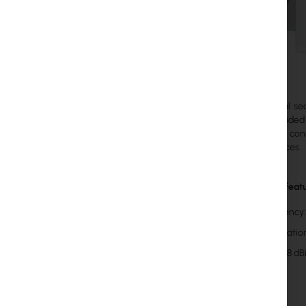
Professional s
which provided 
stable and cons
performances.
Important featu
Frequency:
Polarizatio
Gain: 18 dB
Box