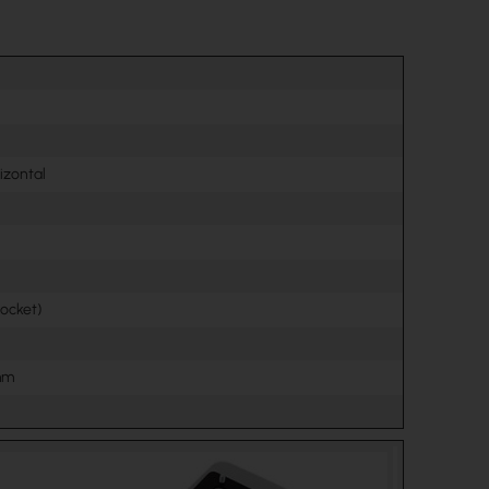
rizontal
ocket)
mm