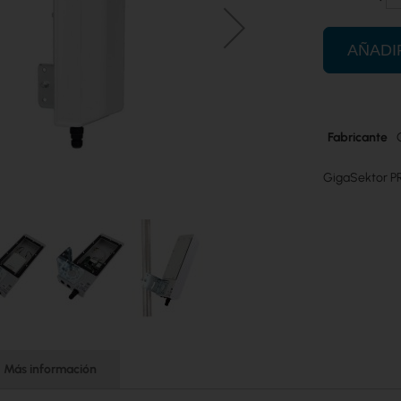
AÑADI
Más
Fabricante
información
GigaSektor P
Más información