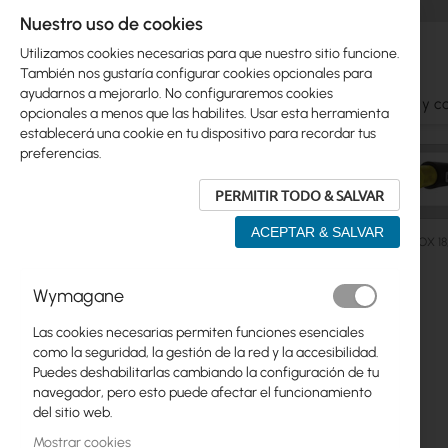
Nuestro uso de cookies
Utilizamos cookies necesarias para que nuestro sitio funcione.
También nos gustaría configurar cookies opcionales para
ayudarnos a mejorarlo. No configuraremos cookies
Ubiquiti
Mikrotik
WiFi
Antenas
Cables y c
opcionales a menos que las habilites. Usar esta herramienta
establecerá una cookie en tu dispositivo para recordar tus
preferencias.
PERMITIR TODO & SALVAR
ACEPTAR & SALVAR
Antenas
5GHz
Sector/Horn
GigaSektor PRO BOX 18
Saltar
Wymagane
Skip
al
Ubiquiti
to
final
Las cookies necesarias permiten funciones esenciales
product
de
Mikrotik
como la seguridad, la gestión de la red y la accesibilidad.
list
la
Puedes deshabilitarlas cambiando la configuración de tu
galería
WiFi
navegador, pero esto puede afectar el funcionamiento
de
del sitio web.
imágenes
Antenas
Mostrar cookies