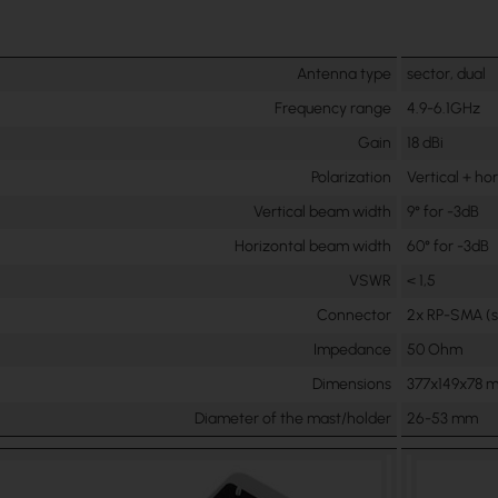
Antenna type
sector, dual
Frequency range
4.9-6.1GHz
Gain
18 dBi
Polarization
Vertical + ho
Vertical beam width
9° for -3dB
Horizontal beam width
60° for -3dB
VSWR
< 1,5
Connector
2x RP-SMA (s
Impedance
50 Ohm
Dimensions
377x149x78 
Diameter of the mast/holder
26-53 mm