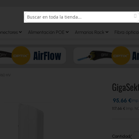
S
Search
onectores
Alimentación POE
Armarios Rack
Fibra óptica
/60 HV
GigaSek
95,66 €
117,66 €
Cantidad