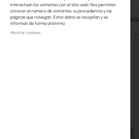
interactúan los visitantes con el sitio web. Nos permiten
galería
Licencias MikroTik
conocer el número de visitantes, su procedencia y las
de
GigaSek
páginas que navegan. Estos datos se recopilan y se
imágenes
Monitoreo, Smart Home IoT
informan de forma anónima.
Dispositivos WiFi para Exterior
Mostrar cookies
Enlaces de radiolíneas
RouterBOARD
Enchufes y conectores
Protectores contra Sobretensiones
Garantía Ubiquiti UI Care
Redes WiFi Mesh
Repetidores WiFi
Routers WiFi