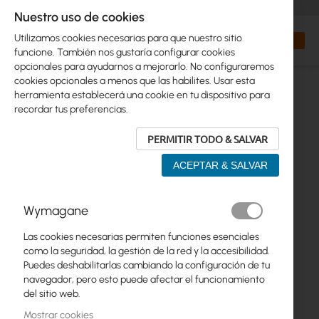
+48 32 302 29 10
orders@interprojekt.pl
Nuestro uso de cookies
Moneda
Search
Mi cest
Utilizamos cookies necesarias para que nuestro sitio
funcione. También nos gustaría configurar cookies
opcionales para ayudarnos a mejorarlo. No configuraremos
cookies opcionales a menos que las habilites. Usar esta
herramienta establecerá una cookie en tu dispositivo para
recordar tus preferencias.
PERMITIR TODO & SALVAR
ACEPTAR & SALVAR
Saltar
Wymagane
al
final
Las cookies necesarias permiten funciones esenciales
de
como la seguridad, la gestión de la red y la accesibilidad.
la
Puedes deshabilitarlas cambiando la configuración de tu
galería
navegador, pero esto puede afectar el funcionamiento
de
del sitio web.
imágenes
Mostrar cookies