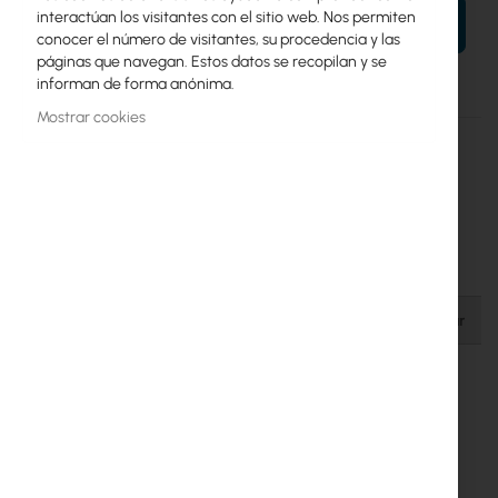
interactúan los visitantes con el sitio web. Nos permiten
AÑADIR AL CARRITO
conocer el número de visitantes, su procedencia y las
páginas que navegan. Estos datos se recopilan y se
informan de forma anónima.
Mostrar cookies
Más
ES-8-150W
información
810354025686
Ubiquiti
10
Ubiquiti EdgeSwitch (ES-8-150W)
Detalles
Más información
Archivos para descargar