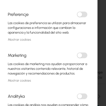
Preferencje
Las cookies de preferencia se utilizan para almacenar
configuraciones e información que cambian la
apariencia y la funcionalidad del sitio web.
Mostrar cookies
Marketing
Ubiquiti EdgeSwitch (ES-8-150W)
Saltar
Las cookies de marketing nos ayudan a proporcionar a
al
nuestros visitantes contenido relevante, historial de
comienzo
Fecha de entrega
156,09 €
navegación y recomendaciones de productos.
de
191,99 €
SKU
UBIQUITI-ES-8-150W
la
Mostrar cookies
galería
de
imágenes
Analityka
Cantidad
Las cookies de análisis nos ayudan a comprender cómo