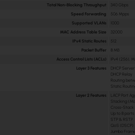
Total Non-Blocking Throughput
340 Gbps
Speed Forwarding
506 Mpps
Supported VLANs
1000
MAC Address Table Size
32000
IPv4 Static Routes
512
Packet Buffer
8 MB
Access Control Lists (ACLs)
IPv4 (256), 
Layer 3 Features
DHCP Server
DHCP Relay
Routing bet
Static Routi
Layer 2 Features
LACP Port Ag
Stacking (Ma
Cross-Stack 
Up to 8 ports
STP & RSTP
QoS (DSCP)
Jumbo Fram