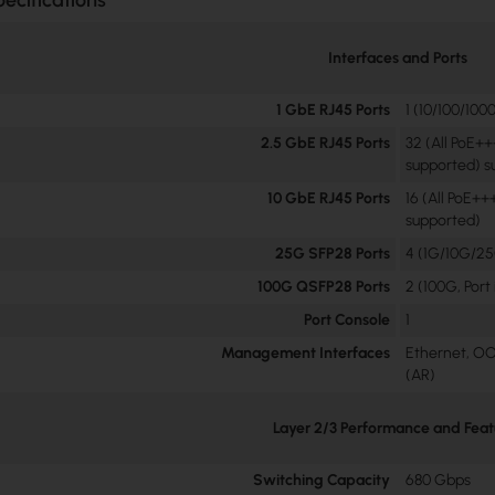
ecifications
Interfaces and Ports
1 GbE RJ45 Ports
1 (10/100/10
2.5 GbE RJ45 Ports
32 (All PoE+
supported) s
10 GbE RJ45 Ports
16 (All PoE+
supported)
25G SFP28 Ports
4 (1G/10G/2
100G QSFP28 Ports
2 (100G, Port
Port Console
1
Management Interfaces
Ethernet, OO
(AR)
Layer 2/3 Performance and Feat
Switching Capacity
680 Gbps