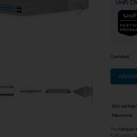
UniFi C
Cantidad
AÑADI
Más
SKU del fabr
información
Fabricante
The
Ubiquiti
RJ45 ports (3