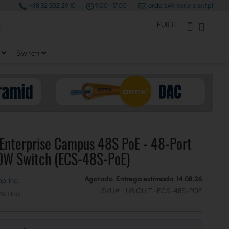
+48 32 302 29 10
9.00 -17.00
orders@interprojekt.pl
earch
Moneda
Mi Cuenta
Mi cest
EUR
Switch
 Enterprise Campus 48S PoE - 48-Port
0W Switch (ECS-48S-PoE)
Agotado. Entrega estimada: 14.08.26
SKU
UBIQUITI-ECS-48S-POE