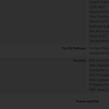
Loop Protect
LLDP-MED
Egress Rate 
Flow Control
Storm Contr
Multicast & 
Port Mirrorin
Voice VLAN
Virtual Netw
Pro AV Features
Profiles (Pla
Advanced IG
Security
802.1X Contr
MAC-Based 
Device/Port I
DHCP Snoopi
MAC Address
IP-Based AC
MAC-Based Po
Power and PoE