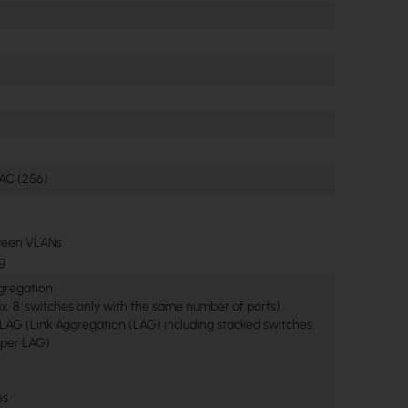
MAC (256)
ween VLANs
ng
gregation
x. 8, switches only with the same number of ports)
LAG (Link Aggregation (LAG) including stacked switches.
 per LAG)
es