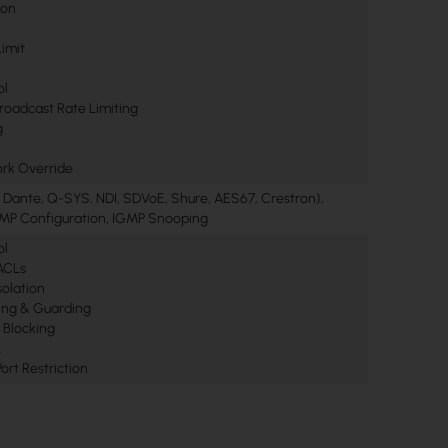
ion
Limit
ol
Broadcast Rate Limiting
g
ork Override
y, Dante, Q-SYS, NDI, SDVoE, Shure, AES67, Crestron),
MP Configuration, IGMP Snooping
ol
ACLs
solation
ng & Guarding
 Blocking
L
rt Restriction