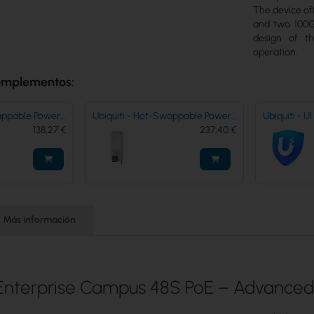
The device of
and two 100G
design of t
operation.
complementos:
wappable Power
Ubiquiti - Hot-Swappable Power
Ubiquiti - U
UACC-PSU-
138,27 €
Module 1,200W - (UACC-PSU-
237,40 €
extension 
54V-1200W)
Más información
 Enterprise Campus 48S PoE – Advanced