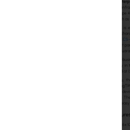
Ubiquiti Enter
enterprise inf
(802.3bt Type 4
devices such a
The device is 
operating chara
available (
ECS-
on the front pa
680 Gbps guaran
To ensure busi
redundancy in t
(each rated at 
Functionally, 
Etherlighting™ 
connected devic
application. Th
display for eas
Key Features
Ports:
16x 1