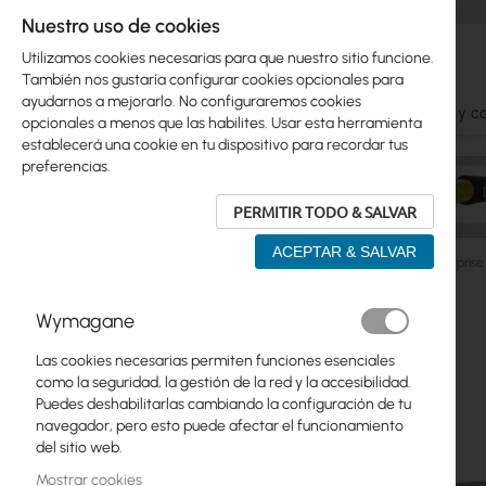
Nuestro uso de cookies
Utilizamos cookies necesarias para que nuestro sitio funcione.
También nos gustaría configurar cookies opcionales para
ayudarnos a mejorarlo. No configuraremos cookies
Ubiquiti
Mikrotik
WiFi
Antenas
Cables y c
opcionales a menos que las habilites. Usar esta herramienta
establecerá una cookie en tu dispositivo para recordar tus
preferencias.
PERMITIR TODO & SALVAR
ACEPTAR & SALVAR
Ubiquiti
UniFi Switching
Enterprise
Ubiquiti Enterpri
Saltar
Wymagane
Skip
al
Ubiquiti
to
final
Las cookies necesarias permiten funciones esenciales
product
de
Mikrotik
como la seguridad, la gestión de la red y la accesibilidad.
list
la
Puedes deshabilitarlas cambiando la configuración de tu
galería
WiFi
navegador, pero esto puede afectar el funcionamiento
de
del sitio web.
imágenes
Antenas
Mostrar cookies