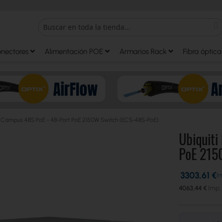
S
Search
onectores
Alimentación POE
Armarios Rack
Fibra óptica
se Campus 48S PoE - 48-Port PoE 2150W Switch (ECS-48S-PoE)
Ubiquiti
PoE 215
3303,61 €
4063,44 €