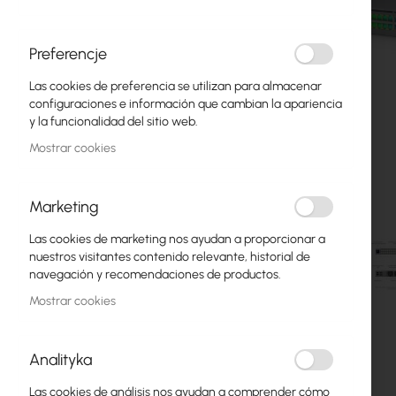
Fibra óptica
Switch
Preferencje
Las cookies de preferencia se utilizan para almacenar
Puntos de Acceso
configuraciones e información que cambian la apariencia
y la funcionalidad del sitio web.
Cables Coaxiales
Mostrar cookies
Alimentación POE
Armarios Rack
Marketing
GPON
Las cookies de marketing nos ayudan a proporcionar a
nuestros visitantes contenido relevante, historial de
Cables LAN
navegación y recomendaciones de productos.
Mostrar cookies
Routers LAN
Saltar
Routers LTE/5G
al
Analityka
comienzo
de
Convertidores de Medios
Las cookies de análisis nos ayudan a comprender cómo
la