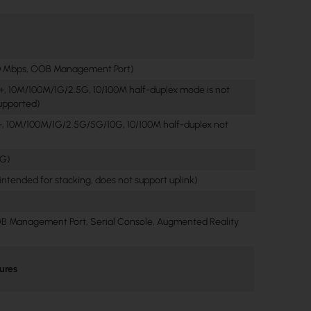
00 Mbps, OOB Management Port)
++, 10M/100M/1G/2.5G, 10/100M half-duplex mode is not
upported)
++, 10M/100M/1G/2.5G/5G/10G, 10/100M half-duplex not
5G)
 intended for stacking, does not support uplink)
B Management Port, Serial Console, Augmented Reality
ures