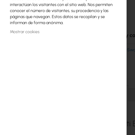
interactúan los visitantes con el sitio web. Nos permiten
galería
Licencias MikroTik
conocer el número de visitantes, su procedencia y las
de
páginas que navegan. Estos datos se recopilan y se
imágenes
Monitoreo, Smart Home IoT
informan de forma anónima.
Dispositivos WiFi para Exterior
Mostrar cookies
Accesorios y 
Enlaces de radiolíneas
Ubiquiti - Hot-S
RouterBOARD
Module 600W - (
54V-600W)
Enchufes y conectores
Protectores contra Sobretensiones
Garantía Ubiquiti UI Care
Detalles
Redes WiFi Mesh
Repetidores WiFi
Ubiquiti
Routers WiFi