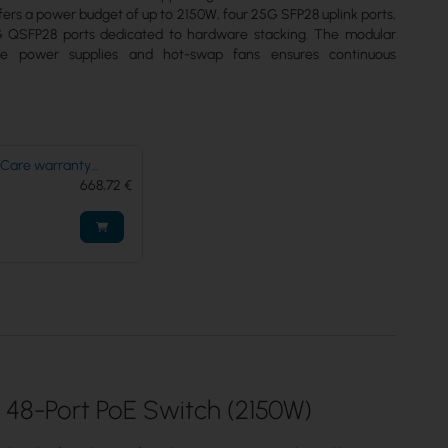
fers a power budget of up to 2150W, four 25G SFP28 uplink ports,
 QSFP28 ports dedicated to hardware stacking. The modular
he power supplies and hot-swap fans ensures continuous
I Care warranty
for ECS-48S-PoE
668,72 €
 48-Port PoE Switch (2150W)