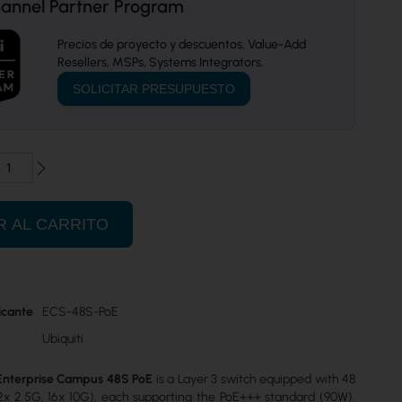
hannel Partner Program
Precios de proyecto y descuentos, Value-Add
Resellers, MSPs, Systems Integrators.
SOLICITAR PRESUPUESTO
R AL CARRITO
icante
ECS-48S-PoE
Ubiquiti
 Enterprise Campus 48S PoE
is a Layer 3 switch equipped with 48
2x 2.5G, 16x 10G), each supporting the PoE+++ standard (90W).