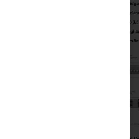
PoE Budge
Full Redun
Layer 3 (L3
Etherligh
System Re