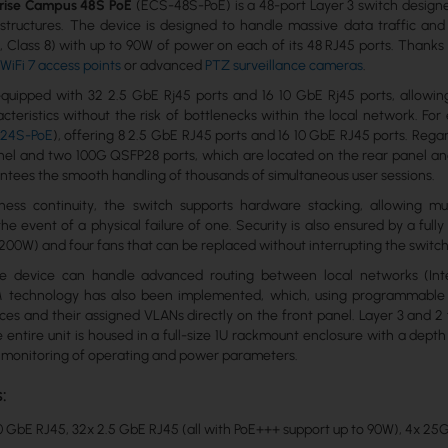
prise Campus 48S PoE
(ECS-48S-PoE) is a 48-port Layer 3 switch desig
rastructures. The device is designed to handle massive data traffic 
, Class 8) with up to 90W of power on each of its 48 RJ45 ports. Thanks
s
WiFi 7 access points
or advanced
PTZ surveillance cameras
.
equipped with 32 2.5 GbE Rj45 ports and 16 10 GbE Rj45 ports, allowin
cteristics without the risk of bottlenecks within the local network. Fo
24S-PoE
), offering 8 2.5 GbE RJ45 ports and 16 10 GbE RJ45 ports. Rega
nel and two 100G QSFP28 ports, which are located on the rear panel and 
tees the smooth handling of thousands of simultaneous user sessions.
ness continuity, the switch supports hardware stacking, allowing mu
he event of a physical failure of one. Security is also ensured by a fu
1200W) and four fans that can be replaced without interrupting the switch
the device can handle advanced routing between local networks (Int
technology has also been implemented, which, using programmable port 
es and their assigned VLANs directly on the front panel. Layer 3 and 2
e entire unit is housed in a full-size 1U rackmount enclosure with a dep
y monitoring of operating and power parameters.
:
0 GbE RJ45, 32x 2.5 GbE RJ45 (all with PoE+++ support up to 90W), 4x 2