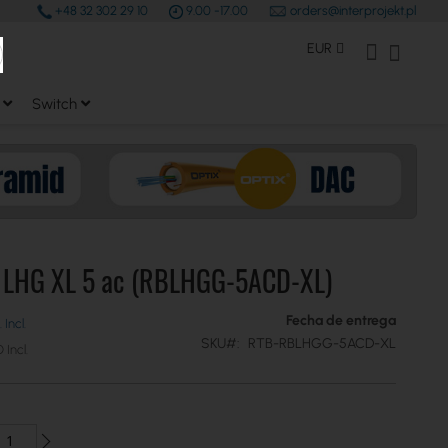
+48 32 302 29 10
9.00 -17.00
orders@interprojekt.pl
earch
Moneda
Mi Cuenta
Mi cest
EUR
Switch
k LHG XL 5 ac (RBLHGG-5ACD-XL)
Fecha de entrega
SKU
RTB-RBLHGG-5ACD-XL