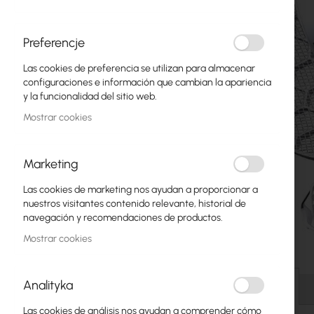
Fibra óptica
Switch
Preferencje
Las cookies de preferencia se utilizan para almacenar
Puntos de Acceso
configuraciones e información que cambian la apariencia
y la funcionalidad del sitio web.
Cables Coaxiales
Mostrar cookies
Alimentación POE
Armarios Rack
Marketing
GPON
Las cookies de marketing nos ayudan a proporcionar a
nuestros visitantes contenido relevante, historial de
Cables LAN
navegación y recomendaciones de productos.
Mostrar cookies
Routers LAN
Saltar
Routers LTE/5G
al
Analityka
comienzo
Detalles
de
Convertidores de Medios
Las cookies de análisis nos ayudan a comprender cómo
la