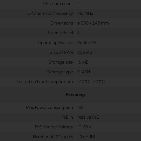
CPU core count
4
CPU nominal frequency
716 MHz
Dimensions
∅ 550 x 245 mm;
License level
3
Operating System
RouterOS
Size of RAM
256 MB
Storage size
16 MB
Storage type
FLASH
Tested ambient temperature
-40°C .. +70°C
Powering
Max Power consumption
8W
PoE in
Passive PoE
PoE in input Voltage
10-30 V
Number of DC inputs
1 (PoE-IN)