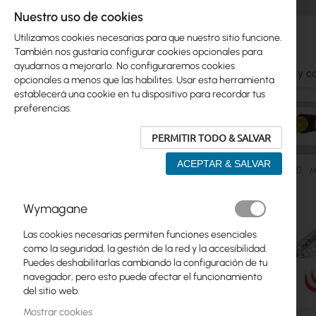
Nuestro uso de cookies
Utilizamos cookies necesarias para que nuestro sitio funcione.
También nos gustaría configurar cookies opcionales para
ayudarnos a mejorarlo. No configuraremos cookies
Ubiquiti
Mikrotik
WiFi
Antenas
Cables y c
opcionales a menos que las habilites. Usar esta herramienta
establecerá una cookie en tu dispositivo para recordar tus
preferencias.
PERMITIR TODO & SALVAR
ACEPTAR & SALVAR
Dispositivos WiFi para Exterior
Cliente (CPE)
5GHz
M
Saltar
Wymagane
Skip
al
Ubiquiti
to
final
Las cookies necesarias permiten funciones esenciales
product
de
Mikrotik
como la seguridad, la gestión de la red y la accesibilidad.
list
la
Puedes deshabilitarlas cambiando la configuración de tu
galería
WiFi
navegador, pero esto puede afectar el funcionamiento
de
del sitio web.
imágenes
Antenas
Mostrar cookies