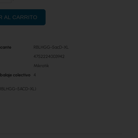
R AL CARRITO
icante
RBLHGG-5acD-XL
4752224003942
Mikrotik
balaje colectivo
4
 (RBLHGG-5ACD-XL)