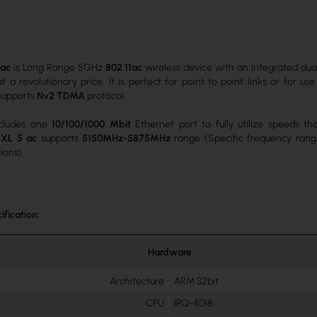
c
 ac
is Long Range 5GHz
802.11ac
wireless device with an integrated dua
t a revolutionary price. It is perfect for point to point links or for u
supports
Nv2 TDMA
protocol.
ncludes one
10/100/1000 Mbit
Ethernet port to fully utilize speeds t
XL 5 ac
supports
5150MHz-5875MHz
range (Specific frequency rang
ions).
ification:
Hardware
Architecture
ARM 32bit
CPU
IPQ-4018