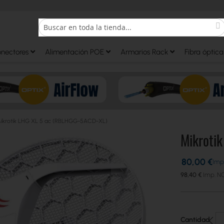
S
Search
onectores
Alimentación POE
Armarios Rack
Fibra óptica
ikrotik LHG XL 5 ac (RBLHGG-5ACD-XL)
Mikroti
80,00 €
98,40 €
Cantidad