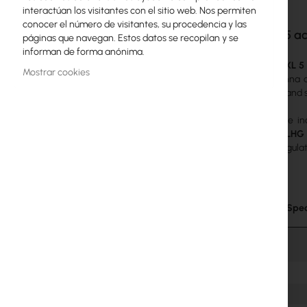
interactúan los visitantes con el sitio web. Nos permiten
galería
Licencias MikroTik
conocer el número de visitantes, su procedencia y las
de
LHG XL 5 a
páginas que navegan. Estos datos se recopilan y se
imágenes
Monitoreo, Smart Home IoT
informan de forma anónima.
The
LHG XL 5
Dispositivos WiFi para Exterior
Mostrar cookies
grid antenna a
distances and 
Enlaces de radiolíneas
The device i
RouterBOARD
provides.
LHG 
country regulat
Enchufes y conectores
Protectores contra Sobretensiones
Technical Spec
Garantía Ubiquiti UI Care
Redes WiFi Mesh
Repetidores WiFi
Routers WiFi