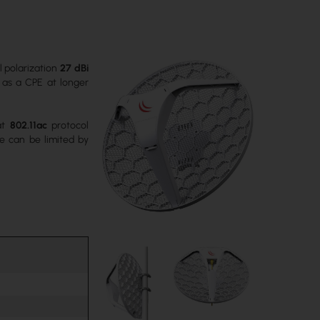
l polarization
27 dBi
se as a CPE at longer
hat
802.11ac
protocol
e can be limited by