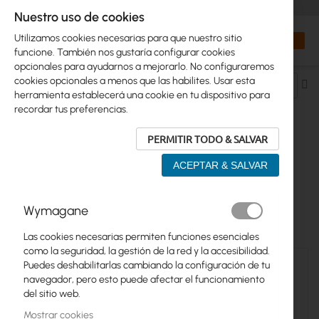
+48 32 302 29 10
orders@interprojekt.pl
Nuestro uso de cookies
Moneda
Search
Mi cest
Utilizamos cookies necesarias para que nuestro sitio
funcione. También nos gustaría configurar cookies
opcionales para ayudarnos a mejorarlo. No configuraremos
cookies opcionales a menos que las habilites. Usar esta
Fij
herramienta establecerá una cookie en tu dispositivo para
Di
recordar tus preferencias.
De
PERMITIR TODO & SALVAR
CABLES Y CONECTORES > MONTAJE DE
ACEPTAR & SALVAR
CABLES 2.4-5GHZ
Wymagane
20
artículos
Las cookies necesarias permiten funciones esenciales
como la seguridad, la gestión de la red y la accesibilidad.
Puedes deshabilitarlas cambiando la configuración de tu
navegador, pero esto puede afectar el funcionamiento
del sitio web.
Mostrar cookies