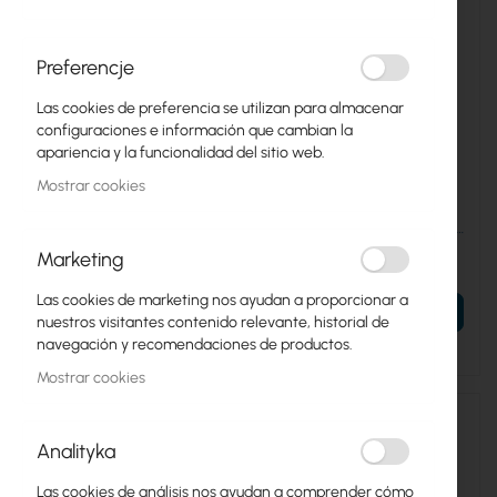
Preferencje
Las cookies de preferencia se utilizan para almacenar
configuraciones e información que cambian la
apariencia y la funcionalidad del sitio web.
KAB-CNT400-NM-NM
KAB-CNT400-NM-NF
Mostrar cookies
CNT 400 Assembled
CNT 400 Assembled
Antenna Cable with N-male
Antenna Cable with N-male
– N-male
– N-female
Marketing
13,58 €
14,33 €
16,70 €
17,63 €
Las cookies de marketing nos ayudan a proporcionar a
AÑADIR AL CARRITO
AÑADIR AL CARRITO
nuestros visitantes contenido relevante, historial de
navegación y recomendaciones de productos.
Mostrar cookies
Analityka
Las cookies de análisis nos ayudan a comprender cómo