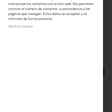
interactúan los visitantes con el sitio web. Nos permiten
conocer el número de visitantes, su procedencia y las
páginas que navegan. Estos datos se recopilan y se
informan de forma anónima.
Mostrar cookies
KAB-CNT400-NF-RPSMAM
KAB-CNT400-NM-RPSMAM
CNT 400 Assembled
CNT 400 Assembled
Antenna Cable with N-
Antenna Cable with N-male
female – RP SMA-male
– RP SMA-male
12,97 €
12,23 €
15,95 €
15,04 €
AÑADIR AL CARRITO
AÑADIR AL CARRITO