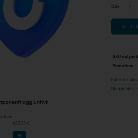
Qtà
AL T
Maggiori
SKU del prod
informazioni
Produttore
Extend replac
Ubiquiti Next
mponenti aggiuntivi:
eration
G-Pro)
425,23 €