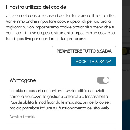
Il nostro utilizzo dei cookie
Utilizziamo i cookie necessari per far funzionare il nostro sito.
Vorremmo anche impostare cookie opzionali per aiutarci a
migliorarlo. Non imposteremo cookie opzionali a meno che tu
Ubiquiti
Mikrotik
WiFi & SOHO
Antennas
non li abiliti. L'uso di questo strumento imposterà un cookie sul
tuo dispositivo per ricordare le tue preferenze.
PERMETTERE TUTTO & SALVA
ACCETTA & SALVA
Manufacturers
Ubiquiti
Ubiquiti UI Care warranty extens
Wymagane
Vai
Skip
alla
Ubiquiti
I cookie necessari consentono funzionalità essenziali
to
fine
come la sicurezza, la gestione della rete e l’accessibilità.
product
della
Mikrotik
Puoi disabilitarli modificando le impostazioni del browser,
list
galleria
ma ciò potrebbe influire sul funzionamento del sito web.
di
WiFi & SOHO
immagini
Mostra i cookie
Antennas