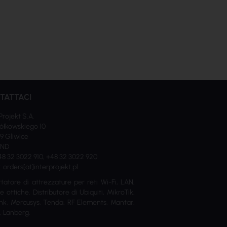
TATTACI
Projekt S.A.
ółkowskiego 10
9 Gliwice
AND
+48 32 3022 910, +48 32 3022 920
: orders[at]interprojekt.pl
tatore di attrezzature per reti Wi-Fi, LAN,
 ottiche. Distributore di Ubiquiti, MikroTik,
nk, Mercusys, Tenda, RF Elements, Mantar,
, Lanberg.