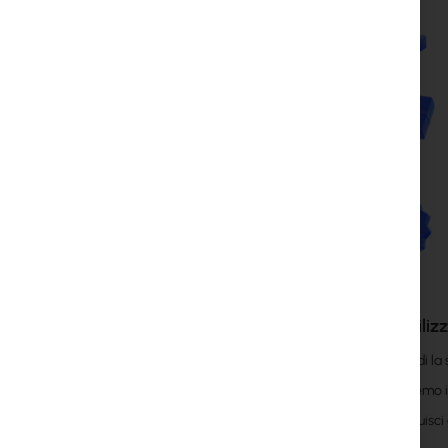
Come utilizz
Richiedi la
Invieremo i
Restituisci