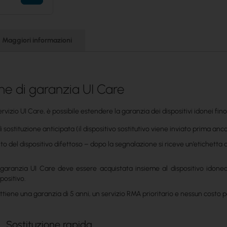
Maggiori informazioni
ne di garanzia UI Care
ervizio UI Care, è possibile estendere la garanzia dei dispositivi idonei fin
 sostituzione anticipata (il dispositivo sostitutivo viene inviato prima anco
to del dispositivo difettoso – dopo la segnalazione si riceve un’etichetta
i garanzia UI Care deve essere acquistata insieme al dispositivo idon
spositivo.
ttiene una garanzia di 5 anni, un servizio RMA prioritario e nessun costo per
Sostituzione rapida