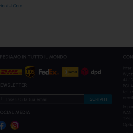
zioni UI Care
PEDIAMO IN TUTTO IL MONDO
CON
Inter 
Wycz
44-10
NEWSLETTER
POL
tel: 
criviti
email
ISCRIVITI
la
Impor
ostra
OCIAL MEDIA
WAN e
ewsletter:
TP-Li
Optic