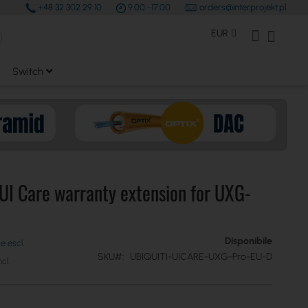
+48 32 302 29 10
9.00 -17.00
orders@interprojekt.pl
earch
Valuta
Il mio Account
Carrell
EUR
Switch
 UI Care warranty extension for UXG-
Disponibile
SKU
UBIQUITI-UICARE-UXG-Pro-EU-D