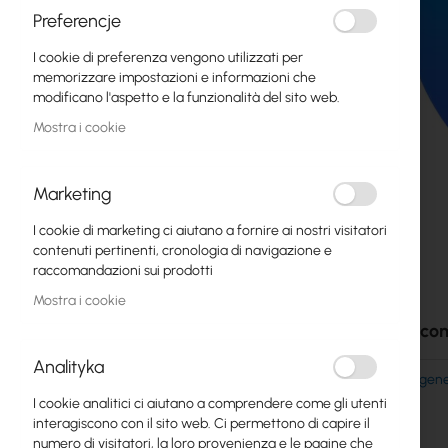
Fibre ottiche
Preferencje
I cookie di preferenza vengono utilizzati per
Switch
memorizzare impostazioni e informazioni che
modificano l'aspetto e la funzionalità del sito web.
Punti di Accesso
Mostra i cookie
Cavi Coassiali
Power Supply
Marketing
Cabinets
I cookie di marketing ci aiutano a fornire ai nostri visitatori
contenuti pertinenti, cronologia di navigazione e
Vai
GPON
raccomandazioni sui prodotti
all'inizio
della
Mostra i cookie
Cavi LAN
galleria
Accessori e co
di
Router LAN
immagini
Analityka
Ubiquiti Next-gen
Router LTE/5G
Gateway Pro (UX
I cookie analitici ci aiutano a comprendere come gli utenti
interagiscono con il sito web. Ci permettono di capire il
Convertitori di Media
numero di visitatori, la loro provenienza e le pagine che