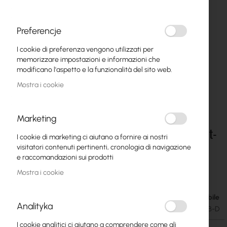
Preferencje
I cookie di preferenza vengono utilizzati per
memorizzare impostazioni e informazioni che
modificano l'aspetto e la funzionalità del sito web.
Mostra i cookie
Marketing
UI Care warranty extension for UVC-G6-Bullet-
Vai
I cookie di marketing ci aiutano a fornire ai nostri
all'inizio
B
visitatori contenuti pertinenti, cronologia di navigazione
della
e raccomandazioni sui prodotti
galleria
33,91 €
di
Mostra i cookie
41,71 €
immagini
Disponibile
Analityka
SKU
UBIQUITI-UICARE-UVC-G6-BULLET-B-D
I cookie analitici ci aiutano a comprendere come gli