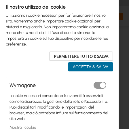
+48 32 302 29 10
orders@interprojekt.pl
Il nostro utilizzo dei cookie
Valuta
Search
Carrell
Utilizziamo i cookie necessari per far funzionare il nostro
sito. Vorremmo anche impostare cookie opzionali per
aiutarci a migliorarlo. Non imposteremo cookie opzionali a
meno che tu non li abiliti. L'uso di questo strumento
imposterà un cookie sul tuo dispositivo per ricordare le tue
preferenze.
PERMETTERE TUTTO & SALVA
ACCETTA & SALVA
Vai
Wymagane
alla
fine
I cookie necessari consentono funzionalità essenziali
della
come la sicurezza, la gestione della rete e l’accessibilità.
galleria
Puoi disabilitarli modificando le impostazioni del
di
browser, ma ciò potrebbe influire sul funzionamento del
immagini
sito web.
Mostra i cookie