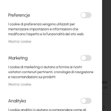
Preferencje
I cookie di preferenza vengono utilizzati per
memorizzare impostazioni e informazioni che
modificano l'aspetto e la funzionalità del sito web.
Mostra i cookie
Marketing
Ubiquiti 25 Gbps Direct Attach Cable (UACC-
Vai
I cookie di marketing ci aiutano a fornire ai nostri
all'inizio
DAC-SFP28-1M)
visitatori contenuti pertinenti, cronologia di navigazione
della
e raccomandazioni sui prodotti
galleria
Disponibile in 7 giorni lavorativi
21,30 €
di
Mostra i cookie
26,20 €
SKU
UBIQUITI-UACC-DAC-SFP28-1M
immagini
Analityka
Qtà
I cookie analitici ci aiutano a comprendere come gli