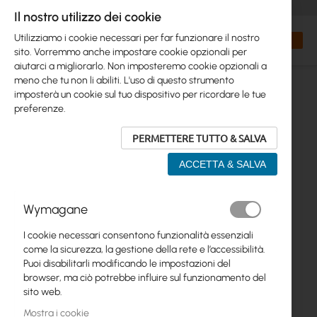
+48 32 302 29 10
orders@interprojekt.pl
Il nostro utilizzo dei cookie
Valuta
Search
Carrell
Utilizziamo i cookie necessari per far funzionare il nostro
sito. Vorremmo anche impostare cookie opzionali per
aiutarci a migliorarlo. Non imposteremo cookie opzionali a
meno che tu non li abiliti. L'uso di questo strumento
imposterà un cookie sul tuo dispositivo per ricordare le tue
preferenze.
PERMETTERE TUTTO & SALVA
ACCETTA & SALVA
Vai
Wymagane
alla
fine
I cookie necessari consentono funzionalità essenziali
della
come la sicurezza, la gestione della rete e l’accessibilità.
galleria
Puoi disabilitarli modificando le impostazioni del
di
browser, ma ciò potrebbe influire sul funzionamento del
immagini
sito web.
Mostra i cookie