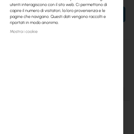
utenti interagiscono con il sito web. Ci permettono di
capire il numero di visitatori, la loro provenienza e le
AL TUO CARRELLO
pagine che navigano. Questi dati vengono raccolti e
riportati in modo anonimo.
Mostra i cookie
Maggiori
UACC-DAC-SFP28-1M
informazioni
810010077110
Ubiquiti
50
Ubiquiti (UACC-DAC-SFP28-1M) 25 Gbps Direct Attach Cable 1 m
Dettagli
Maggiori informazioni
File da scaricare
SFP Accessory (UACC-DAC-
SFP28-1M)