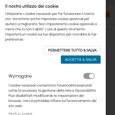
+48 32 302 29 10
orders@interprojekt.pl
Il nostro utilizzo dei cookie
Valuta
Search
Carrell
Utilizziamo i cookie necessari per far funzionare il nostro
sito. Vorremmo anche impostare cookie opzionali per
aiutarci a migliorarlo. Non imposteremo cookie opzionali a
meno che tu non li abiliti. L'uso di questo strumento
imposterà un cookie sul tuo dispositivo per ricordare le tue
preferenze.
PERMETTERE TUTTO & SALVA
ACCETTA & SALVA
Vai
Wymagane
alla
fine
I cookie necessari consentono funzionalità essenziali
della
come la sicurezza, la gestione della rete e l’accessibilità.
galleria
Puoi disabilitarli modificando le impostazioni del
di
browser, ma ciò potrebbe influire sul funzionamento del
immagini
sito web.
Mostra i cookie