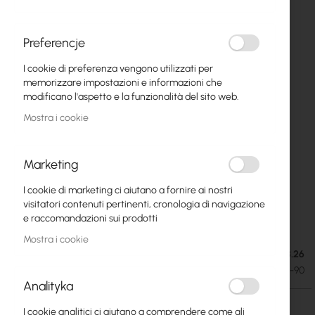
Preferencje
I cookie di preferenza vengono utilizzati per
memorizzare impostazioni e informazioni che
modificano l'aspetto e la funzionalità del sito web.
Mostra i cookie
Marketing
I cookie di marketing ci aiutano a fornire ai nostri
Ubiquiti PrismAP 5GHz Asymetrical Sector
Vai
visitatori contenuti pertinenti, cronologia di navigazione
all'inizio
Antenna (Horn-5-90)
e raccomandazioni sui prodotti
della
Mostra i cookie
galleria
Esaurito. Consegna stimata: 11.08.26
54,74 €
di
67,33 €
SKU
UBIQUITI-PRISMAP-5-90
immagini
Analityka
I cookie analitici ci aiutano a comprendere come gli