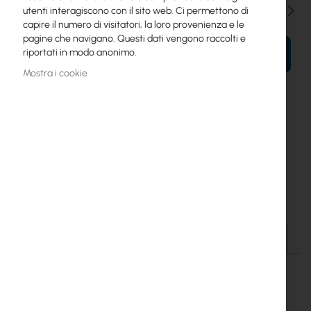
Qtà
utenti interagiscono con il sito web. Ci permettono di
capire il numero di visitatori, la loro provenienza e le
pagine che navigano. Questi dati vengono raccolti e
riportati in modo anonimo.
AL TUO CARRELLO
Mostra i cookie
Maggiori
Horn-5-90
informazioni
817882020084
Ubiquiti
4
Ubiquiti PrismAP 5GHz Asymetrical Sector Antenna (Horn-5-90)
Dettagli
Maggiori informazioni
File da scaricare
UBNT-PRISMAP-5-90