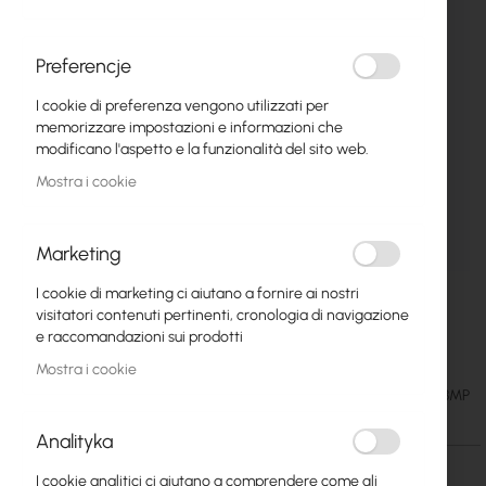
Preferencje
I cookie di preferenza vengono utilizzati per
memorizzare impostazioni e informazioni che
modificano l'aspetto e la funzionalità del sito web.
Mostra i cookie
Marketing
I cookie di marketing ci aiutano a fornire ai nostri
TP-Link :: TL-SG1218MP Unmanaged PoE,
Vai
visitatori contenuti pertinenti, cronologia di navigazione
all'inizio
18xGbps, 16x PoE+
e raccomandazioni sui prodotti
della
Mostra i cookie
galleria
190,08 €
SKU
TP-LINK-TL-SG1218MP
di
233,80 €
immagini
Analityka
I cookie analitici ci aiutano a comprendere come gli