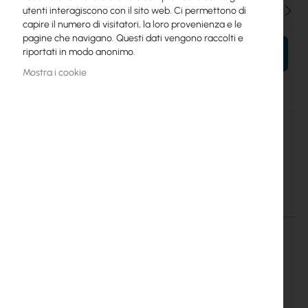
Qtà
utenti interagiscono con il sito web. Ci permettono di
capire il numero di visitatori, la loro provenienza e le
pagine che navigano. Questi dati vengono raccolti e
riportati in modo anonimo.
AL TUO CARRELLO
Mostra i cookie
Maggiori
TL-SG1218MP
informazioni
TP-Link
TP-Link :: TL-SG1218MP Unmanaged PoE, 18xGbps, 16x PoE+
Maggiori informazioni
Maggiori
TL-SG1218MP
informazioni
TP-Link
TP-Link Polska Sp. z o.o.
ul. Ożarowska 40/42,