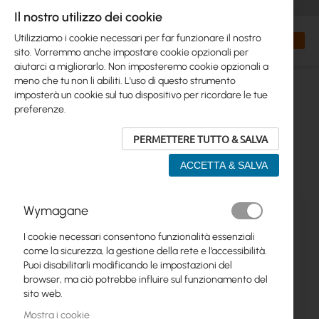
+48 32 302 29 10
orders@interprojekt.pl
Il nostro utilizzo dei cookie
Valuta
Search
Carrell
Utilizziamo i cookie necessari per far funzionare il nostro
sito. Vorremmo anche impostare cookie opzionali per
aiutarci a migliorarlo. Non imposteremo cookie opzionali a
meno che tu non li abiliti. L'uso di questo strumento
imposterà un cookie sul tuo dispositivo per ricordare le tue
preferenze.
PERMETTERE TUTTO & SALVA
ACCETTA & SALVA
Vai
Wymagane
alla
fine
I cookie necessari consentono funzionalità essenziali
della
come la sicurezza, la gestione della rete e l’accessibilità.
galleria
Puoi disabilitarli modificando le impostazioni del
di
browser, ma ciò potrebbe influire sul funzionamento del
immagini
sito web.
Mostra i cookie