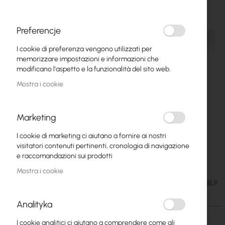
Preferencje
I cookie di preferenza vengono utilizzati per
memorizzare impostazioni e informazioni che
modificano l'aspetto e la funzionalità del sito web.
Mostra i cookie
Marketing
I cookie di marketing ci aiutano a fornire ai nostri
TP-Link :: TL-SF1008LP desktop switch,
Vai
visitatori contenuti pertinenti, cronologia di navigazione
all'inizio
8x10/100 Mbps, 4xPoE
e raccomandazioni sui prodotti
della
Mostra i cookie
galleria
36,64 €
SKU
TP-LINK-TL-SF1008LP
di
45,07 €
immagini
Analityka
I cookie analitici ci aiutano a comprendere come gli