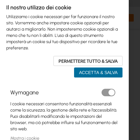
+48 32 302 29 10
orders@interprojekt.pl
Il nostro utilizzo dei cookie
Valuta
Search
Carrell
Utilizziamo i cookie necessari per far funzionare il nostro
sito. Vorremmo anche impostare cookie opzionali per
aiutarci a migliorarlo. Non imposteremo cookie opzionali a
meno che tu non li abiliti. L'uso di questo strumento
imposterà un cookie sul tuo dispositivo per ricordare le tue
preferenze.
PERMETTERE TUTTO & SALVA
ACCETTA & SALVA
Vai
Wymagane
alla
fine
I cookie necessari consentono funzionalità essenziali
della
come la sicurezza, la gestione della rete e l’accessibilità.
galleria
Puoi disabilitarli modificando le impostazioni del
di
browser, ma ciò potrebbe influire sul funzionamento del
immagini
sito web.
Mostra i cookie