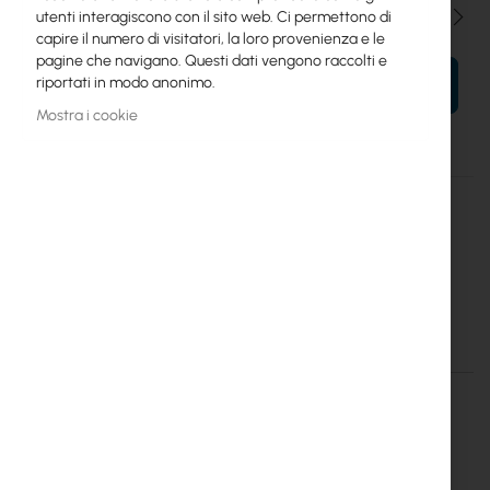
Qtà
utenti interagiscono con il sito web. Ci permettono di
capire il numero di visitatori, la loro provenienza e le
pagine che navigano. Questi dati vengono raccolti e
riportati in modo anonimo.
AL TUO CARRELLO
Mostra i cookie
Maggiori
TL-SF1008LP
informazioni
6935364052768
TP-Link
TP-Link :: TL-SF1008LP desktop switch, 8x10/100 Mbps, 4xPoE
Maggiori informazioni
Maggiori
TL-SF1008LP
informazioni
6935364052768
TP-Link