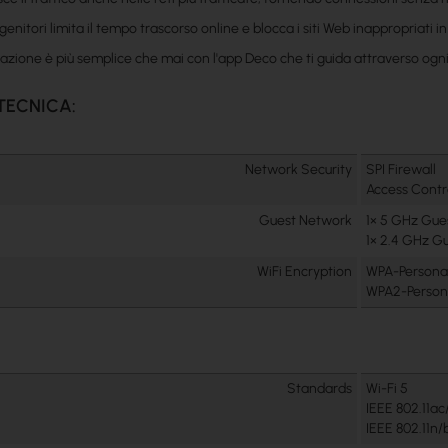
o genitori limita il tempo trascorso online e blocca i siti Web inappropriati 
razione è più semplice che mai con l'app Deco che ti guida attraverso ogn
TECNICA:
Network Security
SPI Firewall
Access Cont
Guest Network
1× 5 GHz Gue
1× 2.4 GHz G
WiFi Encryption
WPA-Persona
WPA2-Person
Standards
Wi-Fi 5
IEEE 802.11a
IEEE 802.11n/