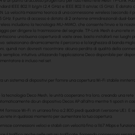
 è un punto di accesso progettato per l'uso nella rete Mesh TP-Link. 
andard IEEE 802.11 b/g/n (2,4 GHz) e IEEE 802.11 a/n/ac (5 GHz). È dotat
 La velocità massima teorica di una connessione wireless (secondo il p
 GHz. Il punto di accesso è dotato di 2 antenne omnidirezionali dual-band
reless includono la tecnologia MU-MIMO, che consente l'invio e la ricezio
aggio per dirigere la trasmissione del segnale. TP-Link Mesh è una rete in
rantiscono una buona copertura di vaste aree, basta installarli nei luoghi pi
tivo: selezionano dinamicamente il percorso e la larghezza di banda miglio
oni, quindi non dovresti riscontrare alcuna perdita di qualità della conne
 semplice, intuitiva, utilizzando l'applicazione Deco disponibile per dispo
'alimentatore è incluso nel set.
za un sistema di dispositivi per fornire una copertura Wi-Fi stabile ininterro
 la tecnologia Deco Mesh, le unità cooperano tra loro, creando una rete un
omaticamente da un dispositivo Decos AP all'altro mentre ti sposti in casa
 M4 fornisce Wi-Fi in un'area fino a 2.800 piedi quadrati (versione UE). 
tua rete in qualsiasi momento per aumentare la tua copertura.
nisce connessioni veloci e stabili con velocità fino a 1167 Mbps e funziona 
ce il traffico anche nelle reti più trafficate, fornendo connessioni senza rit