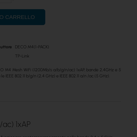
UO CARRELLO
uttore
DECO M4(1-PACK)
TP-Link
CO M4 Mesh WiFi (1200Mb/s a/b/g/n/ac) 1xAP, bande 2,4GHz e 5
le IEEE 802.11 b/g/n (2,4 GHz) e IEEE 802.11 a/n /ac (5 GHz).
/ac) 1xAP