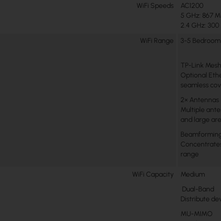
WiFi Speeds
AC1200
5 GHz: 867 M
2.4 GHz: 300
WiFi Range
3-5 Bedroom
TP-Link Mes
Optional Ethe
seamless co
2× Antennas 
Multiple ante
and large ar
Beamformin
Concentrates 
range
WiFi Capacity
Medium
Dual-Band
Distribute de
MU-MIMO