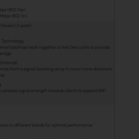
bps (802.11ac)
 Mbps (802.11n)
 Houses (3-pack)
h Technology
rnet backhaul work together to link Deco units to provide
verage
(Internal)
nnas form a signal-boosting array to cover more directions
eas
g
wireless signal strength towards clients to expand WiFi
vices to different bands for optimal performance