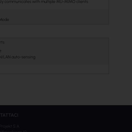
ly communicates with multiple MU-MIMO clients
 Mode
rts
t
N/LAN auto-sensing
TATTACI
Projekt S.A.