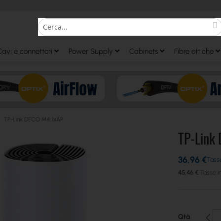
S
Search
Cavi e connettori
Power Supply
Cabinets
Fibre ottiche
TP-Link DECO M4 1xAP
TP-Link
36,96 €
45,46 €
Qtà