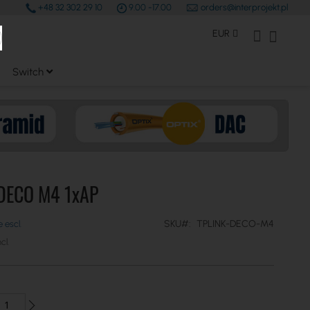
+48 32 302 29 10
9.00 -17.00
orders@interprojekt.pl
earch
Valuta
Il mio Account
Carrell
EUR
Switch
 DECO M4 1xAP
SKU
TPLINK-DECO-M4