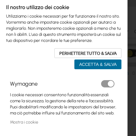
Il nostro utilizzo dei cookie
Utilizziamo i cookie necessari per far funzionare il nostro sito.
Vorremmo anche impostare cookie opzionali per aiutarci a
migliorarlo. Non imposteremo cookie opzionali a meno che tu
Ubiquiti
Mikrotik
WiFi & SOHO
Antennas
non li abiliti. L'uso di questo strumento imposterà un cookie sul
tuo dispositivo per ricordare le tue preferenze.
PERMETTERE TUTTO & SALVA
ACCETTA & SALVA
WiFi & SOHO
TP-Link
Sistemi MESH
Mesh WiFi5
Wymagane
Vai
Skip
alla
Ubiquiti
I cookie necessari consentono funzionalità essenziali
to
fine
come la sicurezza, la gestione della rete e l’accessibilità.
product
della
Mikrotik
Puoi disabilitarli modificando le impostazioni del browser,
list
galleria
ma ciò potrebbe influire sul funzionamento del sito web.
di
WiFi & SOHO
immagini
Mostra i cookie
Antennas