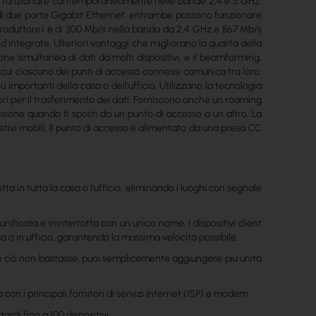
Può funzionare contemporaneamente nelle bande 2,4 e 5 GHz,
o di due porte Gigabit Ethernet, entrambe possono funzionare
roduttore) è di 300 Mb/s nella banda da 2,4 GHz e 867 Mb/s
 integrate. Ulteriori vantaggi che migliorano la qualità della
ne simultanea di dati da molti dispositivi, e il beamforming,
 cui ciascuno dei punti di accesso connessi comunica tra loro.
ù importanti della casa o dell'ufficio. Utilizzano la tecnologia
ri per il trasferimento dei dati. Forniscono anche un roaming
ssione quando ti sposti da un punto di accesso a un altro. La
sitivi mobili. Il punto di accesso è alimentato da una presa CC
tta in tutta la casa o l'ufficio, eliminando i luoghi con segnale
ificata e ininterrotta con un unico nome. I dispositivi client
 o in ufficio, garantendo la massima velocità possibile.
E se ciò non bastasse, puoi semplicemente aggiungere più unità
con i principali fornitori di servizi Internet (ISP) e modem.
ardi fino a 100 dispositivi.