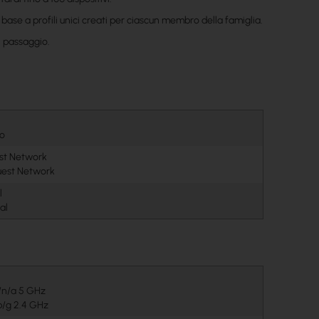
in base a profili unici creati per ciascun membro della famiglia.
i passaggio.
ro
st Network
uest Network
l
al
c/n/a 5 GHz
b/g 2.4 GHz