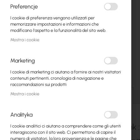
Fibre ottiche
Preferencje
I cookie di preferenza vengono utilizzati per
Switch
memorizzare impostazioni e informazioni che
modificano l'aspetto e la funzionalità del sito web.
Punti di Accesso
Mostra i cookie
Cavi Coassiali
Power Supply
Marketing
Cabinets
I cookie di marketing ci aiutano a fornire ai nostri visitatori
contenuti pertinenti, cronologia di navigazione e
Vai
GPON
raccomandazioni sui prodotti
all'inizio
della
Mostra i cookie
Cavi LAN
Dettagli
galleria
di
Router LAN
immagini
Analityka
Router LTE/5G
Tp-Link 
I cookie analitici ci aiutano a comprendere come gli utenti
interagiscono con il sito web. Ci permettono di capire il
Convertitori di Media
numero di visitatori, la loro provenienza e le pagine che