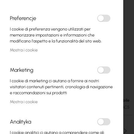
Preferencje
I cookie di preferenza vengono utilizzati per
memorizzare impostazioni e informazioni che
modificano l'aspetto e la funzionalità del sito web.
Mostra i cookie
Marketing
I cookie di marketing ci aiutano a fornire ai nostri
Tenda AC5
Vai
visitatori contenuti pertinenti, cronologia di navigazione
all'inizio
e raccomandazioni sui prodotti
della
Disponibile
15,07 €
Mostra i cookie
galleria
18,54 €
SKU
TENDA-AC5
di
immagini
Analityka
Qtà
I cookie analitici ci aiutano a comprendere come gli