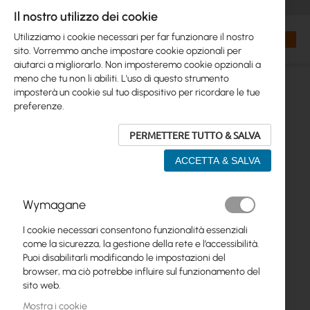
+48 32 302 29 10
orders@interprojekt.pl
Il nostro utilizzo dei cookie
Valuta
Search
Carrell
Utilizziamo i cookie necessari per far funzionare il nostro
sito. Vorremmo anche impostare cookie opzionali per
aiutarci a migliorarlo. Non imposteremo cookie opzionali a
meno che tu non li abiliti. L'uso di questo strumento
imposterà un cookie sul tuo dispositivo per ricordare le tue
preferenze.
PERMETTERE TUTTO & SALVA
ACCETTA & SALVA
Vai
Wymagane
alla
fine
I cookie necessari consentono funzionalità essenziali
della
come la sicurezza, la gestione della rete e l’accessibilità.
galleria
Puoi disabilitarli modificando le impostazioni del
di
browser, ma ciò potrebbe influire sul funzionamento del
immagini
sito web.
Mostra i cookie