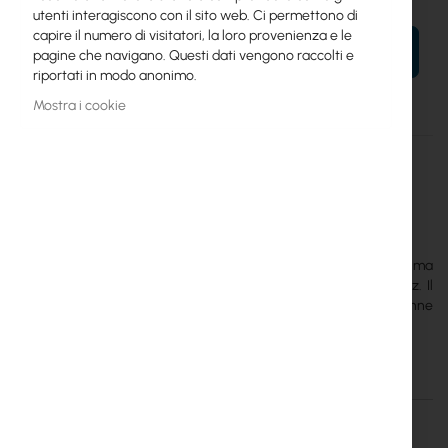
utenti interagiscono con il sito web. Ci permettono di
capire il numero di visitatori, la loro provenienza e le
AL TUO CARRELLO
pagine che navigano. Questi dati vengono raccolti e
riportati in modo anonimo.
Mostra i cookie
Maggiori
TENDA-AC5
informazioni
6932849426076
Tenda
10
WiFi Tenda AC5 raggiunge una velocità di trasmissione massima
della rete wireless di 300 Mb/s a 2,4 GHz e 867 Mb/s a 5 GHz. Il
dispositivo è dotato di 4 porte Fast Ethernet È dotato di 4 antenne
omnidirezionali esterne e offre Beamforming
Dettagli
Maggiori informazioni