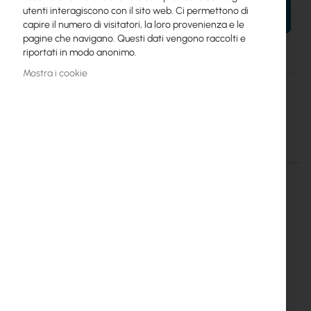
utenti interagiscono con il sito web. Ci permettono di
AL TUO CARRELLO
capire il numero di visitatori, la loro provenienza e le
pagine che navigano. Questi dati vengono raccolti e
riportati in modo anonimo.
Mostra i cookie
Maggiori
Optic
informazioni
Optical Attenuator SCA-F SCA-M 5dB
Dettagli
Maggiori informazioni
TS-ASCF-ASCM-05
5dBm optical attenuator