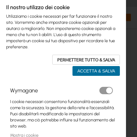
+48 32 302 29 10
orders@interprojekt.pl
Il nostro utilizzo dei cookie
Valuta
Search
Carrell
Utilizziamo i cookie necessari per far funzionare il nostro
sito. Vorremmo anche impostare cookie opzionali per
aiutarci a migliorarlo. Non imposteremo cookie opzionali a
meno che tu non li abiliti. L'uso di questo strumento
imposterà un cookie sul tuo dispositivo per ricordare le tue
preferenze.
PERMETTERE TUTTO & SALVA
ACCETTA & SALVA
Vai
Wymagane
alla
fine
I cookie necessari consentono funzionalità essenziali
della
come la sicurezza, la gestione della rete e l’accessibilità.
galleria
Puoi disabilitarli modificando le impostazioni del
di
browser, ma ciò potrebbe influire sul funzionamento del
immagini
sito web.
Mostra i cookie