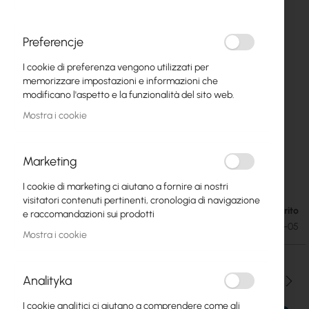
Preferencje
I cookie di preferenza vengono utilizzati per
memorizzare impostazioni e informazioni che
modificano l'aspetto e la funzionalità del sito web.
Mostra i cookie
Marketing
Optical Attenuator SCA-F SCA-M 5dB
Vai
I cookie di marketing ci aiutano a fornire ai nostri
all'inizio
visitatori contenuti pertinenti, cronologia di navigazione
della
Esaurito
11,29 €
e raccomandazioni sui prodotti
galleria
13,89 €
SKU
TS-ASCF-ASCM-05
di
Mostra i cookie
immagini
Analityka
Qtà
I cookie analitici ci aiutano a comprendere come gli