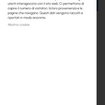
utenti interagiscono con il sito web. Ci permettono di
AL TUO CARRELLO
capire il numero di visitatori, la loro provenienza e le
pagine che navigano. Questi dati vengono raccolti e
riportati in modo anonimo.
Mostra i cookie
Maggiori
Woobm-USB
informazioni
Mikrotik
Woobm
Dettagli
Maggiori informazioni
RouterBoard Woobm-USB