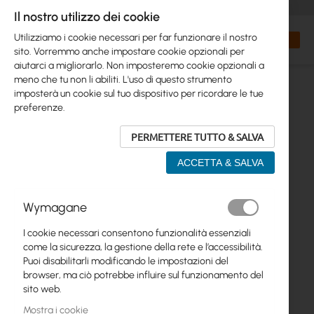
+48 32 302 29 10
orders@interprojekt.pl
Il nostro utilizzo dei cookie
Valuta
Search
Carrell
Utilizziamo i cookie necessari per far funzionare il nostro
sito. Vorremmo anche impostare cookie opzionali per
aiutarci a migliorarlo. Non imposteremo cookie opzionali a
meno che tu non li abiliti. L'uso di questo strumento
imposterà un cookie sul tuo dispositivo per ricordare le tue
preferenze.
PERMETTERE TUTTO & SALVA
ACCETTA & SALVA
Vai
Wymagane
alla
fine
I cookie necessari consentono funzionalità essenziali
della
come la sicurezza, la gestione della rete e l’accessibilità.
galleria
Puoi disabilitarli modificando le impostazioni del
di
browser, ma ciò potrebbe influire sul funzionamento del
immagini
sito web.
Mostra i cookie