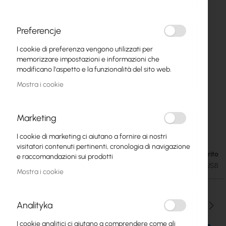
Preferencje
I cookie di preferenza vengono utilizzati per
memorizzare impostazioni e informazioni che
modificano l'aspetto e la funzionalità del sito web.
Mostra i cookie
Marketing
Mikrotik Woobm
Vai
I cookie di marketing ci aiutano a fornire ai nostri
all'inizio
visitatori contenuti pertinenti, cronologia di navigazione
della
Esaurito
15,64 €
e raccomandazioni sui prodotti
galleria
19,24 €
SKU
RTB-WOOBM-USB
di
Mostra i cookie
immagini
Analityka
Qtà
I cookie analitici ci aiutano a comprendere come gli