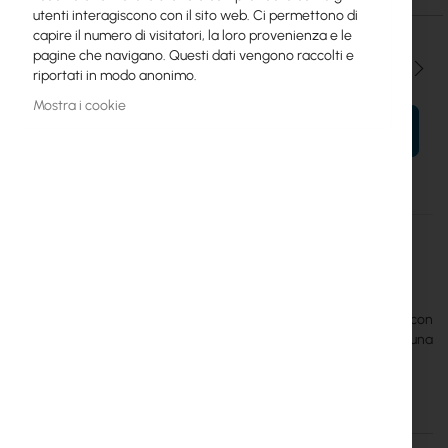
utenti interagiscono con il sito web. Ci permettono di
capire il numero di visitatori, la loro provenienza e le
pagine che navigano. Questi dati vengono raccolti e
Qtà
riportati in modo anonimo.
Mostra i cookie
AL TUO CARRELLO
Maggiori
S53UG+5HaxD2HaxD-TC&RG650E
informazioni
Mikrotik
5
MikroTik Chateau 5G R17 ax è un router Wi-Fi 6 a doppia banda con
modem 5G Release 17, che supporta eSIM e microSIM per una
connettività flessibile.
Dettagli
Maggiori informazioni