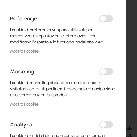
Preferencje
I cookie di preferenza vengono utilizzati per
memorizzare impostazioni e informazioni che
modificano l'aspetto e la funzionalità del sito web.
Mostra i cookie
Marketing
I cookie di marketing ci aiutano a fornire ai nostri
MikroTik Chateau 5G R17 ax
Vai
visitatori contenuti pertinenti, cronologia di navigazione
all'inizio
(S53UG+5HaxD2HaxD-TC&RG650E-EU)
e raccomandazioni sui prodotti
della
Mostra i cookie
galleria
249,58 €
di
306,98 €
immagini
Analityka
Disponibile
SKU
RTB-S53UG+5HAXD2HAXD-TC&RG650E
I cookie analitici ci aiutano a comprendere come gli