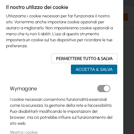
+48 32 302 29 10
orders@interprojekt.pl
Il nostro utilizzo dei cookie
Valuta
Search
Carrell
Utilizziamo i cookie necessari per far funzionare il nostro
sito. Vorremmo anche impostare cookie opzionali per
aiutarci a migliorarlo. Non imposteremo cookie opzionali a
meno che tu non li abiliti. L'uso di questo strumento
imposterà un cookie sul tuo dispositivo per ricordare le tue
preferenze.
PERMETTERE TUTTO & SALVA
ACCETTA & SALVA
Vai
Wymagane
alla
fine
I cookie necessari consentono funzionalità essenziali
della
come la sicurezza, la gestione della rete e l’accessibilità.
galleria
Puoi disabilitarli modificando le impostazioni del
di
browser, ma ciò potrebbe influire sul funzionamento del
immagini
sito web.
Mostra i cookie