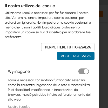
+48 32 302 29 10
orders@interprojekt.pl
Il nostro utilizzo dei cookie
Valuta
Search
Carrell
Utilizziamo i cookie necessari per far funzionare il nostro
sito. Vorremmo anche impostare cookie opzionali per
aiutarci a migliorarlo. Non imposteremo cookie opzionali a
meno che tu non li abiliti. L'uso di questo strumento
imposterà un cookie sul tuo dispositivo per ricordare le tue
preferenze.
PERMETTERE TUTTO & SALVA
ACCETTA & SALVA
Vai
Wymagane
alla
fine
I cookie necessari consentono funzionalità essenziali
della
come la sicurezza, la gestione della rete e l’accessibilità.
galleria
Puoi disabilitarli modificando le impostazioni del
di
browser, ma ciò potrebbe influire sul funzionamento del
immagini
sito web.
Mostra i cookie