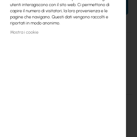
utenti interagiscono con il sito web. Ci permettono di
AL TUO CARRELLO
capire il numero di visitatori, la loro provenienza e le
pagine che navigano. Questi dati vengono raccolti e
riportati in modo anonimo.
Mostra i cookie
Maggiori
RBSXTG-5HPacD-SA
informazioni
4752224004499
Mikrotik
20
SXT SA5 ac (RBSXTG-5HPacD-SA)
Dettagli
Maggiori informazioni