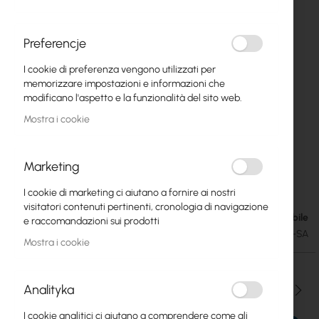
Preferencje
I cookie di preferenza vengono utilizzati per
memorizzare impostazioni e informazioni che
modificano l'aspetto e la funzionalità del sito web.
Mostra i cookie
Marketing
Mikrotik SXT SA5 ac (RBSXTG-5HPacD-SA)
Vai
I cookie di marketing ci aiutano a fornire ai nostri
all'inizio
visitatori contenuti pertinenti, cronologia di navigazione
della
Disponibile
78,26 €
e raccomandazioni sui prodotti
galleria
96,26 €
SKU
RTB-RBSXTG-5HPACD-SA
di
Mostra i cookie
immagini
Analityka
Qtà
I cookie analitici ci aiutano a comprendere come gli