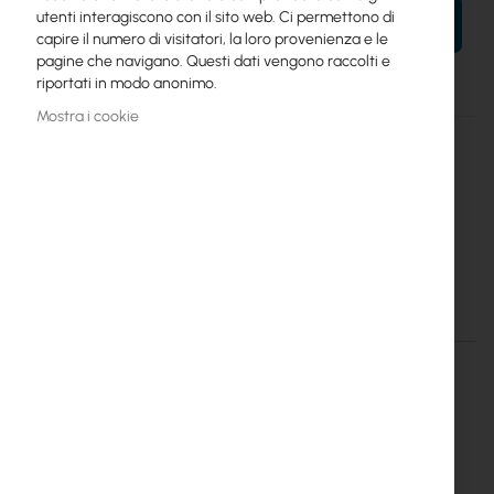
utenti interagiscono con il sito web. Ci permettono di
AL TUO CARRELLO
capire il numero di visitatori, la loro provenienza e le
pagine che navigano. Questi dati vengono raccolti e
riportati in modo anonimo.
Mostra i cookie
Maggiori
RB962UiGS-5HacT2HnT
informazioni
4752224003331
Mikrotik
20
hAP ac (RB962UiGS-5HacT2HnT)
Dettagli
Maggiori informazioni
RouterBoard RB962UiGS-
5HacT2HnT