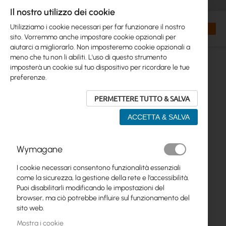
+48 32 302 29 10
orders@interprojekt.pl
Il nostro utilizzo dei cookie
Valuta
Search
Carrell
Utilizziamo i cookie necessari per far funzionare il nostro
sito. Vorremmo anche impostare cookie opzionali per
aiutarci a migliorarlo. Non imposteremo cookie opzionali a
meno che tu non li abiliti. L'uso di questo strumento
imposterà un cookie sul tuo dispositivo per ricordare le tue
preferenze.
PERMETTERE TUTTO & SALVA
ACCETTA & SALVA
Vai
Wymagane
alla
fine
I cookie necessari consentono funzionalità essenziali
della
come la sicurezza, la gestione della rete e l’accessibilità.
galleria
Puoi disabilitarli modificando le impostazioni del
di
browser, ma ciò potrebbe influire sul funzionamento del
immagini
sito web.
Mostra i cookie