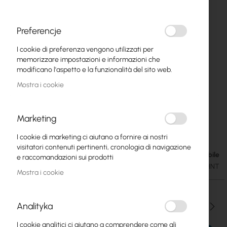
Preferencje
I cookie di preferenza vengono utilizzati per
memorizzare impostazioni e informazioni che
modificano l'aspetto e la funzionalità del sito web.
Mostra i cookie
Marketing
Mikrotik hAP ac (RB962UiGS-5HacT2HnT)
Vai
I cookie di marketing ci aiutano a fornire ai nostri
all'inizio
visitatori contenuti pertinenti, cronologia di navigazione
della
Disponibile
83,92 €
e raccomandazioni sui prodotti
galleria
103,22 €
SKU
RTB-RB962UIGS-5HACT2HNT
di
Mostra i cookie
immagini
Analityka
Qtà
I cookie analitici ci aiutano a comprendere come gli