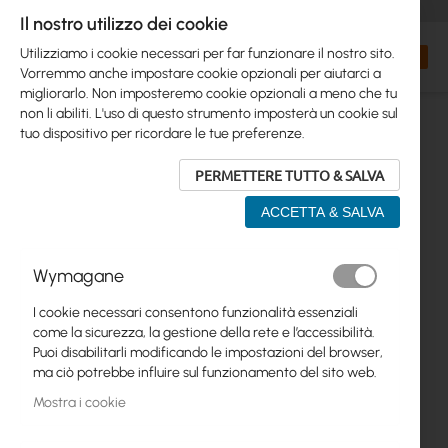
+48 32 302 29 10
orders@interprojekt.pl
Il nostro utilizzo dei cookie
Valuta
Search
Carrell
Utilizziamo i cookie necessari per far funzionare il nostro sito.
Vorremmo anche impostare cookie opzionali per aiutarci a
migliorarlo. Non imposteremo cookie opzionali a meno che tu
non li abiliti. L'uso di questo strumento imposterà un cookie sul
tuo dispositivo per ricordare le tue preferenze.
PERMETTERE TUTTO & SALVA
ACCETTA & SALVA
Wymagane
Vai
alla
I cookie necessari consentono funzionalità essenziali
fine
come la sicurezza, la gestione della rete e l’accessibilità.
della
Puoi disabilitarli modificando le impostazioni del browser,
galleria
ma ciò potrebbe influire sul funzionamento del sito web.
di
Mostra i cookie
immagini