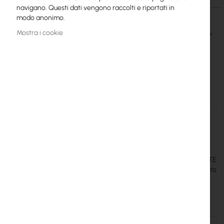
navigano. Questi dati vengono raccolti e riportati in
modo anonimo.
Mostra i cookie
Qtà
AL TUO CARRELLO
Maggiori
RB924iR-2nD-BT5&BG770A&R11e-LR8G
informazioni
Mikrotik
20
MikroTik KNOT LR8G kit è un gateway IoT industriale con LoRa®, LTE
CAT-M, GPS, Bluetooth e Wi-Fi, ideale per il tracciamento
intelligente degli asset, il monitoraggio remoto e l’automazione.
Dettagli
Maggiori informazioni