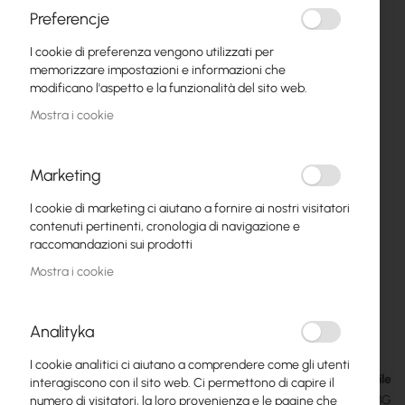
Preferencje
I cookie di preferenza vengono utilizzati per
memorizzare impostazioni e informazioni che
modificano l'aspetto e la funzionalità del sito web.
Mostra i cookie
Marketing
I cookie di marketing ci aiutano a fornire ai nostri visitatori
contenuti pertinenti, cronologia di navigazione e
raccomandazioni sui prodotti
MikroTik KNOT LR8G kit (RB924iR-2nD-
Vai
Mostra i cookie
all'inizio
BT5&BG770A&R11e-LR8G)
della
galleria
119,14 €
Analityka
di
146,54 €
immagini
I cookie analitici ci aiutano a comprendere come gli utenti
Disponibile
interagiscono con il sito web. Ci permettono di capire il
SKU
RTB-RB924IR-2ND-BT5&BG770A&R11E-LR8G
numero di visitatori, la loro provenienza e le pagine che