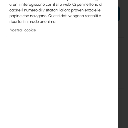
utenti interagiscono con il sito web. Ci permettono di
capire il numero di visitatori, la loro provenienza e le
AL TUO CARRELLO
pagine che navigano. Questi dati vengono raccolti e
riportati in modo anonimo.
Mostra i cookie
Maggiori
PW48V-12V150W
informazioni
4752224002501
Mikrotik
PW48V-12V150W DC Telecom power supply for CCR1072
Dettagli
Maggiori informazioni
PW48V-12V150W