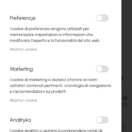
Preferencje
I cookie di preferenza vengono utilizzati per
memorizzare impostazioni e informazioni che
modificano l'aspetto e la funzionalità del sito web.
Mostra i cookie
Marketing
Mikrotik PW48V-12V150W DC Telecom power
Vai
I cookie di marketing ci aiutano a fornire ai nostri
all'inizio
supply for CCR1072
visitatori contenuti pertinenti, cronologia di navigazione
della
e raccomandazioni sui prodotti
galleria
Esaurito. Consegna stimata: 25.08.26
66,09 €
di
Mostra i cookie
81,29 €
SKU
RTB-PW48V-12V150W
immagini
Analityka
Qtà
I cookie analitici ci aiutano a comprendere come gli