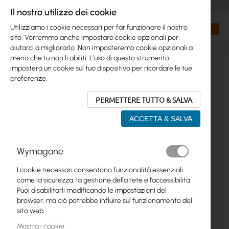
+48 32 302 29 10
orders@interprojekt.pl
Il nostro utilizzo dei cookie
Valuta
Search
Carrell
Utilizziamo i cookie necessari per far funzionare il nostro
sito. Vorremmo anche impostare cookie opzionali per
aiutarci a migliorarlo. Non imposteremo cookie opzionali a
meno che tu non li abiliti. L'uso di questo strumento
imposterà un cookie sul tuo dispositivo per ricordare le tue
preferenze.
PERMETTERE TUTTO & SALVA
ACCETTA & SALVA
Vai
Wymagane
alla
fine
I cookie necessari consentono funzionalità essenziali
della
come la sicurezza, la gestione della rete e l’accessibilità.
galleria
Puoi disabilitarli modificando le impostazioni del
di
browser, ma ciò potrebbe influire sul funzionamento del
immagini
sito web.
Mostra i cookie