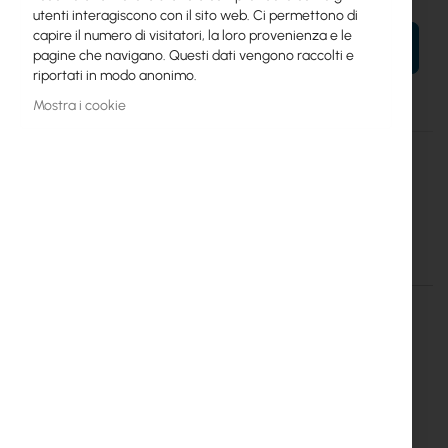
utenti interagiscono con il sito web. Ci permettono di
capire il numero di visitatori, la loro provenienza e le
AL TUO CARRELLO
pagine che navigano. Questi dati vengono raccolti e
riportati in modo anonimo.
Mostra i cookie
Maggiori
Mean Well
informazioni
16
Switching buffer power supply Mean Well AD-155C
Dettagli
Maggiori informazioni
SWITCHING BUFFER POWER
SUPPLY MEAN WELL AD-155C