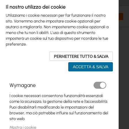
+48 32 302 29 10
orders@interprojekt.pl
Il nostro utilizzo dei cookie
Valuta
Search
Carrell
Utilizziamo i cookie necessari per far funzionare il nostro
sito. Vorremmo anche impostare cookie opzionali per
aiutarci a migliorarlo. Non imposteremo cookie opzionali a
meno che tu non li abiliti. L'uso di questo strumento
imposterà un cookie sul tuo dispositivo per ricordare le tue
preferenze.
PERMETTERE TUTTO & SALVA
ACCETTA & SALVA
Vai
Wymagane
alla
fine
I cookie necessari consentono funzionalità essenziali
della
come la sicurezza, la gestione della rete e l’accessibilità.
galleria
Puoi disabilitarli modificando le impostazioni del
di
browser, ma ciò potrebbe influire sul funzionamento del
immagini
sito web.
Mostra i cookie