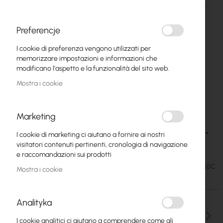
Preferencje
I cookie di preferenza vengono utilizzati per
memorizzare impostazioni e informazioni che
modificano l'aspetto e la funzionalità del sito web.
Mostra i cookie
Marketing
Switching buffer power supply Mean Well AD-
Vai
I cookie di marketing ci aiutano a fornire ai nostri
all'inizio
155C
visitatori contenuti pertinenti, cronologia di navigazione
della
e raccomandazioni sui prodotti
galleria
47,54 €
SKU
MW-AD-155C
di
Mostra i cookie
58,47 €
immagini
Analityka
Qtà
I cookie analitici ci aiutano a comprendere come gli