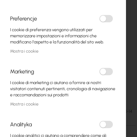
Preferencje
I cookie di preferenza vengono utilizzati per
memorizzare impostazioni e informazioni che
modificano l'aspetto e la funzionalità del sito web.
Mostra i cookie
Marketing
I cookie di marketing ci aiutano a fornire ai nostri
Mantar TPR-50/50/14 Cabinet for Electronic
Vai
visitatori contenuti pertinenti, cronologia di navigazione
all'inizio
Equipment
e raccomandazioni sui prodotti
della
Mostra i cookie
galleria
41,58 €
SKU
MAN-TPR-50-50-14
di
51,14 €
immagini
Analityka
I cookie analitici ci aiutano a comprendere come gli