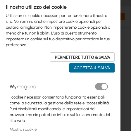
+48 32 302 29 10
orders@interprojekt.pl
Il nostro utilizzo dei cookie
Valuta
Search
Carrell
Utilizziamo i cookie necessari per far funzionare il nostro
sito. Vorremmo anche impostare cookie opzionali per
aiutarci a migliorarlo. Non imposteremo cookie opzionali a
meno che tu non li abiliti. L'uso di questo strumento
imposterà un cookie sul tuo dispositivo per ricordare le tue
preferenze.
PERMETTERE TUTTO & SALVA
ACCETTA & SALVA
Vai
Wymagane
alla
fine
I cookie necessari consentono funzionalità essenziali
della
come la sicurezza, la gestione della rete e l’accessibilità.
galleria
Puoi disabilitarli modificando le impostazioni del
di
browser, ma ciò potrebbe influire sul funzionamento del
immagini
sito web.
Mostra i cookie