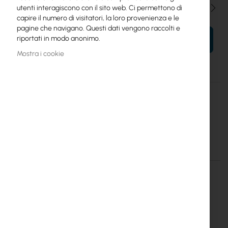
Qtà
utenti interagiscono con il sito web. Ci permettono di
capire il numero di visitatori, la loro provenienza e le
pagine che navigano. Questi dati vengono raccolti e
riportati in modo anonimo.
AL TUO CARRELLO
Mostra i cookie
Maggiori
TPR-50/50/14
informazioni
Mantar
Mantar TPR-50/50/14 Cabinet for Electronic Equipment
Dettagli
Maggiori informazioni