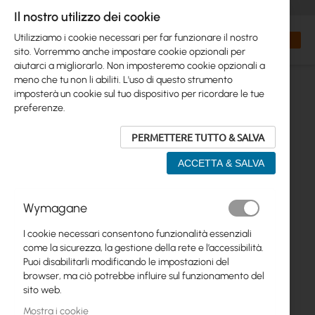
+48 32 302 29 10
orders@interprojekt.pl
Il nostro utilizzo dei cookie
Valuta
Search
Carrell
Utilizziamo i cookie necessari per far funzionare il nostro
sito. Vorremmo anche impostare cookie opzionali per
aiutarci a migliorarlo. Non imposteremo cookie opzionali a
meno che tu non li abiliti. L'uso di questo strumento
imposterà un cookie sul tuo dispositivo per ricordare le tue
preferenze.
PERMETTERE TUTTO & SALVA
ACCETTA & SALVA
Vai
Wymagane
alla
fine
I cookie necessari consentono funzionalità essenziali
della
come la sicurezza, la gestione della rete e l’accessibilità.
galleria
Puoi disabilitarli modificando le impostazioni del
di
browser, ma ciò potrebbe influire sul funzionamento del
immagini
sito web.
Mostra i cookie