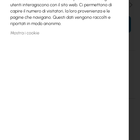
Qtà
utenti interagiscono con il sito web. Ci permettono di
capire il numero di visitatori, la loro provenienza e le
pagine che navigano. Questi dati vengono raccolti e
riportati in modo anonimo.
AL TUO CARRELLO
Mostra i cookie
Maggiori
GM-50/50/20
informazioni
Mantar
Mantar GM-50/50/20 Break-in resistant cabinet
Dettagli
Maggiori informazioni