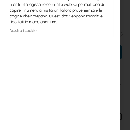
utenti interagiscono con il sito web. Ci permettono di
0,3m
0,5m
1m
1,5m
2m
3m
4m
5m
capire il numero di visitatori, la loro provenienza e le
pagine che navigano. Questi dati vengono raccolti e
6m
7m
8m
9m
10m
riportati in modo anonimo.
Mostra i cookie
Qtà
AL TUO CARRELLO
CNT 240 Assembled Antenna Cable with SMA-male – SMA-male
I CLIENTI CHE HANNO ACQUISTATO
QUESTO OGGETTO ANCHE ACQUISTATO
Skip