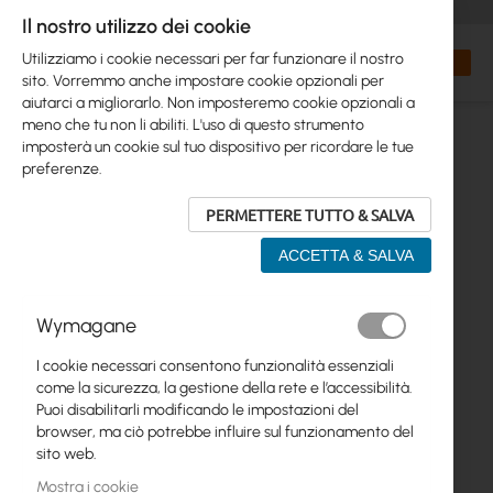
+48 32 302 29 10
orders@interprojekt.pl
Il nostro utilizzo dei cookie
Valuta
Search
Carrell
Utilizziamo i cookie necessari per far funzionare il nostro
sito. Vorremmo anche impostare cookie opzionali per
aiutarci a migliorarlo. Non imposteremo cookie opzionali a
meno che tu non li abiliti. L'uso di questo strumento
imposterà un cookie sul tuo dispositivo per ricordare le tue
preferenze.
PERMETTERE TUTTO & SALVA
ACCETTA & SALVA
Vai
Wymagane
alla
fine
I cookie necessari consentono funzionalità essenziali
della
come la sicurezza, la gestione della rete e l’accessibilità.
galleria
Puoi disabilitarli modificando le impostazioni del
di
browser, ma ciò potrebbe influire sul funzionamento del
immagini
sito web.
Mostra i cookie