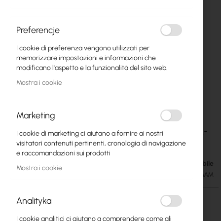
Preferencje
I cookie di preferenza vengono utilizzati per
memorizzare impostazioni e informazioni che
modificano l'aspetto e la funzionalità del sito web.
Mostra i cookie
Marketing
CNT 240 Assembled Antenna Cable with SMA-
Vai
I cookie di marketing ci aiutano a fornire ai nostri
all'inizio
male – SMA-male
visitatori contenuti pertinenti, cronologia di navigazione
della
e raccomandazioni sui prodotti
galleria
Disponibile
10,10 €
di
Mostra i cookie
12,42 €
SKU
KAB-CNT240-SMAM-SMAM
immagini
Analityka
Lunghezza del cavo
I cookie analitici ci aiutano a comprendere come gli