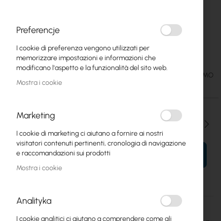
Preferencje
I cookie di preferenza vengono utilizzati per
Jirous JRC-29 MIMO 2pcs (N/female)
Vai
memorizzare impostazioni e informazioni che
all'inizio
modificano l'aspetto e la funzionalità del sito web.
della
265,23 €
SKU
JIROUS-JRC-29MIMO
galleria
326,23 €
Mostra i cookie
di
immagini
Marketing
Qtà
I cookie di marketing ci aiutano a fornire ai nostri
visitatori contenuti pertinenti, cronologia di navigazione
e raccomandazioni sui prodotti
AL TUO CARRELLO
Mostra i cookie
Analityka
Maggiori
Jirous
informazioni
I cookie analitici ci aiutano a comprendere come gli