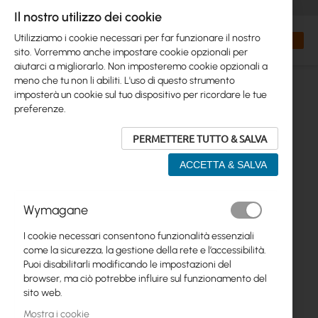
+48 32 302 29 10
orders@interprojekt.pl
Il nostro utilizzo dei cookie
Valuta
Search
Carrell
Utilizziamo i cookie necessari per far funzionare il nostro
sito. Vorremmo anche impostare cookie opzionali per
aiutarci a migliorarlo. Non imposteremo cookie opzionali a
meno che tu non li abiliti. L'uso di questo strumento
imposterà un cookie sul tuo dispositivo per ricordare le tue
preferenze.
PERMETTERE TUTTO & SALVA
ACCETTA & SALVA
Vai
Wymagane
alla
fine
I cookie necessari consentono funzionalità essenziali
della
come la sicurezza, la gestione della rete e l’accessibilità.
galleria
Puoi disabilitarli modificando le impostazioni del
di
browser, ma ciò potrebbe influire sul funzionamento del
immagini
sito web.
Mostra i cookie