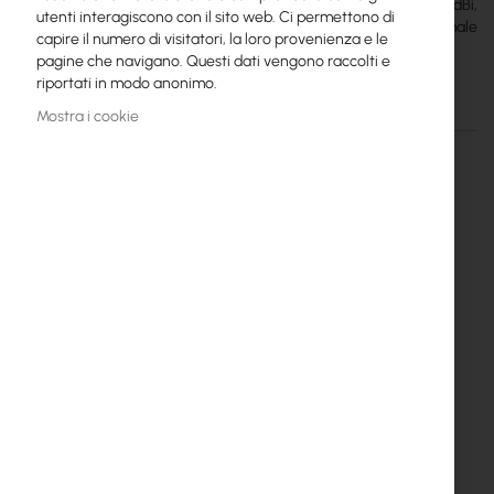
Pair of Jirous JRC-29 MIMO parabolic antennas, 5.4-5.9GHz, 28.6dBi,
utenti interagiscono con il sito web. Ci permettono di
beamwidth 5.8 degree, front to back ratio ≥28dB, N-Female
capire il numero di visitatori, la loro provenienza e le
connector
pagine che navigano. Questi dati vengono raccolti e
riportati in modo anonimo.
Dettagli
Maggiori informazioni
Mostra i cookie
Jirous JRC 29 MIMO