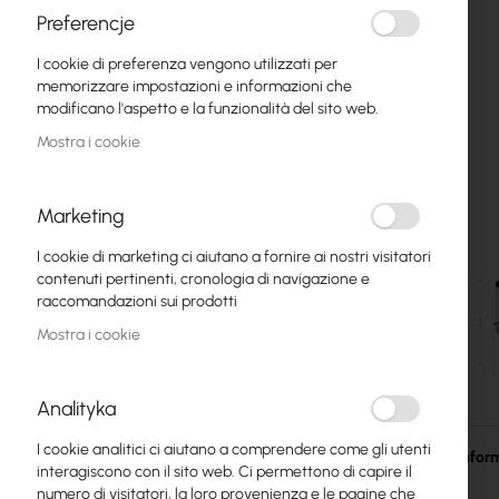
Fibre ottiche
Preferencje
I cookie di preferenza vengono utilizzati per
Switch
memorizzare impostazioni e informazioni che
modificano l'aspetto e la funzionalità del sito web.
Punti di Accesso
Mostra i cookie
Cavi Coassiali
Power Supply
Marketing
Cabinets
I cookie di marketing ci aiutano a fornire ai nostri visitatori
contenuti pertinenti, cronologia di navigazione e
GPON
raccomandazioni sui prodotti
Mostra i cookie
Cavi LAN
Router LAN
Analityka
Vai
Router LTE/5G
all'inizio
I cookie analitici ci aiutano a comprendere come gli utenti
della
Maggiori infor
interagiscono con il sito web. Ci permettono di capire il
galleria
Convertitori di Media
numero di visitatori, la loro provenienza e le pagine che
di