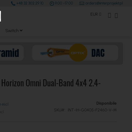
+48 32 302 29 10
9.00 -17.00
orders@interprojekt.pl
earch
Valuta
Il mio Account
Carrell
EUR
Switch
e Horizon Omni Dual-Band 4x4 2.4-
Disponibile
SKU
INT-IH-G0405-F2460-V-M