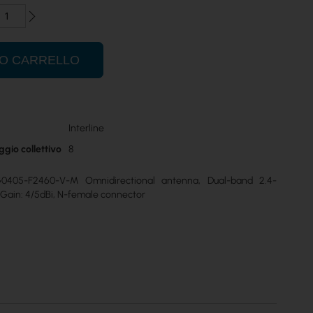
UO CARRELLO
Interline
ggio collettivo
8
-G0405-F2460-V-M Omnidirectional antenna, Dual-band 2.4-
Gain: 4/5dBi, N-female connector