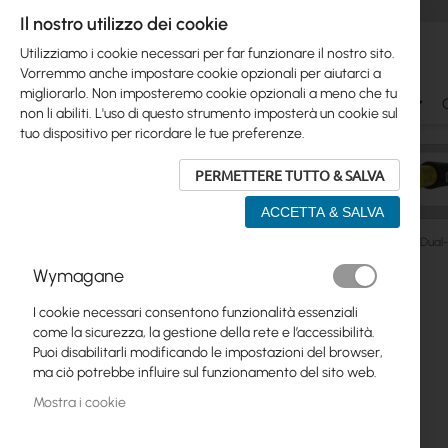
Il nostro utilizzo dei cookie
Utilizziamo i cookie necessari per far funzionare il nostro sito.
Vorremmo anche impostare cookie opzionali per aiutarci a
migliorarlo. Non imposteremo cookie opzionali a meno che tu
Ubiquiti
Mikrotik
WiFi & SOHO
Antennas
non li abiliti. L'uso di questo strumento imposterà un cookie sul
tuo dispositivo per ricordare le tue preferenze.
PERMETTERE TUTTO & SALVA
ACCETTA & SALVA
Antennas
2.4GHz
Omni
Interline Horizon Omni Dua
Wymagane
Vai
Skip
alla
Ubiquiti
I cookie necessari consentono funzionalità essenziali
to
fine
come la sicurezza, la gestione della rete e l’accessibilità.
product
della
Mikrotik
Puoi disabilitarli modificando le impostazioni del browser,
list
galleria
ma ciò potrebbe influire sul funzionamento del sito web.
di
WiFi & SOHO
immagini
Mostra i cookie
Antennas