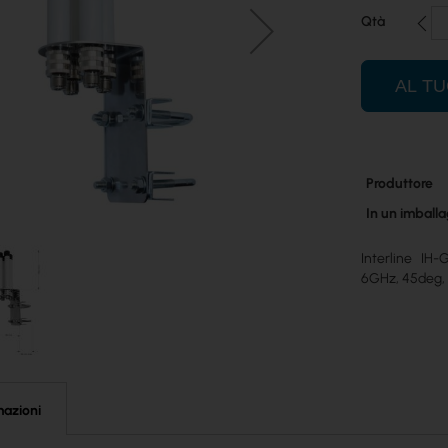
Qtà
AL T
Maggiori
Produttore
informazioni
In un imballa
Interline IH
6GHz, 45deg, 
mazioni