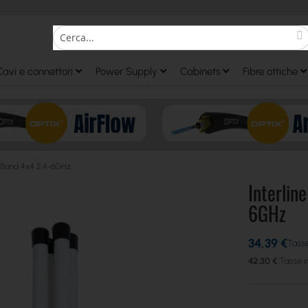
S
Search
Cavi e connettori
Power Supply
Cabinets
Fibre ottiche
l-Band 4x4 2.4-6GHz
Interlin
6GHz
34,39 €
42,30 €