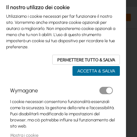
+48 32 302 29 10
orders@interprojekt.pl
Il nostro utilizzo dei cookie
Valuta
Search
Carrell
Utilizziamo i cookie necessari per far funzionare il nostro
sito. Vorremmo anche impostare cookie opzionali per
aiutarci a migliorarlo. Non imposteremo cookie opzionali a
meno che tu non li abiliti. L'uso di questo strumento
imposterà un cookie sul tuo dispositivo per ricordare le tue
preferenze.
PERMETTERE TUTTO & SALVA
ACCETTA & SALVA
Vai
Wymagane
alla
fine
I cookie necessari consentono funzionalità essenziali
della
come la sicurezza, la gestione della rete e l’accessibilità.
galleria
Puoi disabilitarli modificando le impostazioni del
di
browser, ma ciò potrebbe influire sul funzionamento del
immagini
sito web.
Mostra i cookie