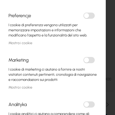
Preferencje
I cookie di preferenza vengono utilizzati per
memorizzare impostazioni e informazioni che
modificano l'aspetto e la funzionalità del sito web.
Mostra i cookie
Marketing
Anti noise shield for NanoBeam M5-400
Vai
I cookie di marketing ci aiutano a fornire ai nostri
all'inizio
visitatori contenuti pertinenti, cronologia di navigazione
della
14,78 €
SKU
CT-OSLONA-NBE-400
e raccomandazioni sui prodotti
galleria
18,18 €
di
Mostra i cookie
immagini
Analityka
Qtà
I cookie analitici ci aiutano a comprendere come gli