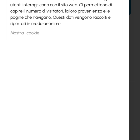
utenti interagiscono con il sito web. Ci permettono di
AL TUO CARRELLO
capire il numero di visitatori, la loro provenienza e le
pagine che navigano. Questi dati vengono raccolti e
riportati in modo anonimo.
Mostra i cookie
Maggiori
Cyberteam
informazioni
1
Anti noise shield for NanoBeam M5-400
Dettagli
Maggiori informazioni
Anti-noise shield NBE-400 is designed to
seamlessly integrate with Ubiquiti NanoBeam
M5-400 25dBi antenna. Substantially reduces
interference from nearby networks and network
devices. Shield reduces noise level, helping to
improve signal strength of wireless set.