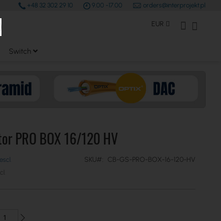
+48 32 302 29 10
9.00 -17.00
orders@interprojekt.pl
earch
Valuta
Il mio Account
Carrell
EUR
Switch
tor PRO BOX 16/120 HV
SKU
CB-GS-PRO-BOX-16-120-HV