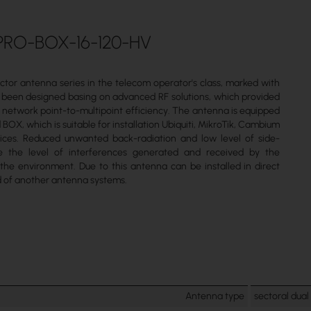
RO-BOX-16-120-HV
ector antenna series in the telecom operator's class, marked with
been designed basing on advanced RF solutions, which provided
s network point-to-multipoint efficiency. The antenna is equipped
 BOX, which is suitable for installation Ubiquiti, MikroTik, Cambium
ices. Reduced unwanted back-radiation and low level of side-
e the level of interferences generated and received by the
he environment. Due to this antenna can be installed in direct
 of another antenna systems.
Antenna type
sectoral dual