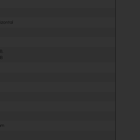
rizontal
B,
dB
mm