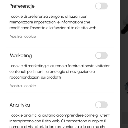
Fibre ottiche
Preferencje
I cookie di preferenza vengono utilizzati per
Switch
memorizzare impostazioni e informazioni che
modificano l'aspetto e la funzionalità del sito web.
Punti di Accesso
Mostra i cookie
Cavi Coassiali
Power Supply
Marketing
Cabinets
I cookie di marketing ci aiutano a fornire ai nostri visitatori
contenuti pertinenti, cronologia di navigazione e
GPON
raccomandazioni sui prodotti
Mostra i cookie
Cavi LAN
Router LAN
Analityka
Vai
Router LTE/5G
all'inizio
I cookie analitici ci aiutano a comprendere come gli utenti
della
Dettagli
interagiscono con il sito web. Ci permettono di capire il
galleria
Convertitori di Media
numero di visitatori, la loro provenienza e le pagine che
di