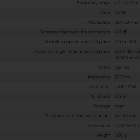
Frequency range
4,9 - 6,1 GHz
Gain
16 dBi
Polarization
Vertical + ho
Separation between the connectors
>28 dB
Radiation angle in a vertical plane
9 ° dla -3dB
Radiation angle in the horizontal plane
80±5° dla -3d
115±5° for -6
VSWR
typ. 1:1,5
Impedance
50 Ohm
Connector
2 x RP-SMA
Wind load
80 m/s
Montage
mast
The diameter of the mast / holder
26 - 53 mm
Dimensions
377x149x78 
Weight
1600 g