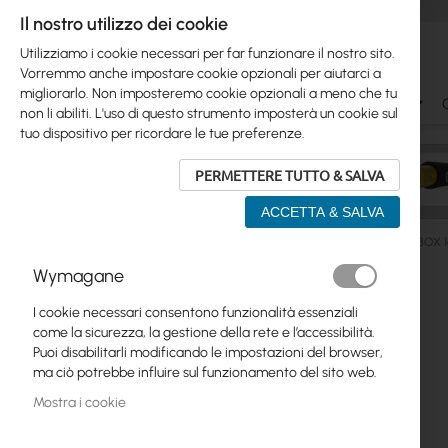
Il nostro utilizzo dei cookie
Utilizziamo i cookie necessari per far funzionare il nostro sito.
Vorremmo anche impostare cookie opzionali per aiutarci a
migliorarlo. Non imposteremo cookie opzionali a meno che tu
Ubiquiti
Mikrotik
WiFi & SOHO
Antennas
non li abiliti. L'uso di questo strumento imposterà un cookie sul
tuo dispositivo per ricordare le tue preferenze.
PERMETTERE TUTTO & SALVA
ACCETTA & SALVA
Antennas
5GHz
Sector/Horn
GigaSektor PRO BOX 1
Wymagane
Vai
Skip
alla
Ubiquiti
I cookie necessari consentono funzionalità essenziali
to
fine
come la sicurezza, la gestione della rete e l’accessibilità.
product
della
Mikrotik
Puoi disabilitarli modificando le impostazioni del browser,
list
galleria
ma ciò potrebbe influire sul funzionamento del sito web.
di
WiFi & SOHO
immagini
Mostra i cookie
Antennas