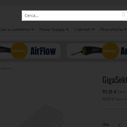
S
Search
Cavi e connettori
Power Supply
Cabinets
Fibre ottiche
6/120 HV
GigaSek
91,31 €
112,31 €
Qtà