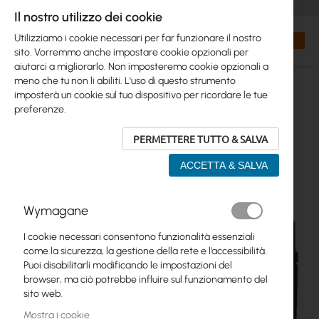
+48 32 302 29 10
orders@interprojekt.pl
Il nostro utilizzo dei cookie
Valuta
Search
Carrell
Utilizziamo i cookie necessari per far funzionare il nostro
sito. Vorremmo anche impostare cookie opzionali per
aiutarci a migliorarlo. Non imposteremo cookie opzionali a
meno che tu non li abiliti. L'uso di questo strumento
imposterà un cookie sul tuo dispositivo per ricordare le tue
preferenze.
PERMETTERE TUTTO & SALVA
ACCETTA & SALVA
Vai
Wymagane
alla
fine
I cookie necessari consentono funzionalità essenziali
della
come la sicurezza, la gestione della rete e l’accessibilità.
galleria
Puoi disabilitarli modificando le impostazioni del
di
browser, ma ciò potrebbe influire sul funzionamento del
immagini
sito web.
Mostra i cookie