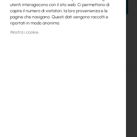
utenti interagiscono con il sito web. Ci permettono di
AL TUO CARRELLO
capire il numero di visitatori, la loro provenienza e le
pagine che navigano. Questi dati vengono raccolti e
riportati in modo anonimo.
Mostra i cookie
Maggiori
5
informazioni
AGM battery MW 18-12 12V 18Ah Standard
Dettagli
Maggiori informazioni