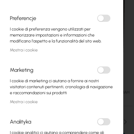
Preferencje
I cookie di preferenza vengono utilizzati per
memorizzare impostazioni e informazioni che
modificano l'aspetto e la funzionalità del sito web.
Mostra i cookie
Marketing
AGM battery MW 18-12 12V 18Ah Standard
Vai
I cookie di marketing ci aiutano a fornire ai nostri
all'inizio
visitatori contenuti pertinenti, cronologia di navigazione
della
23,48 €
SKU
AKU-MW-12V-18AH
e raccomandazioni sui prodotti
galleria
28,88 €
di
Mostra i cookie
immagini
Analityka
Qtà
I cookie analitici ci aiutano a comprendere come gli