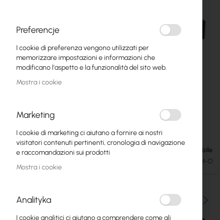
Preferencje
I cookie di preferenza vengono utilizzati per
memorizzare impostazioni e informazioni che
modificano l'aspetto e la funzionalità del sito web.
Mostra i cookie
Marketing
Adattatore SC/APC SM DUPLEX
Vai
I cookie di marketing ci aiutano a fornire ai nostri
all'inizio
visitatori contenuti pertinenti, cronologia di navigazione
della
Disponibile
0,37 €
e raccomandazioni sui prodotti
galleria
0,46 €
SKU
XA-SCA-SM-D
di
Mostra i cookie
immagini
Analityka
Qtà
I cookie analitici ci aiutano a comprendere come gli