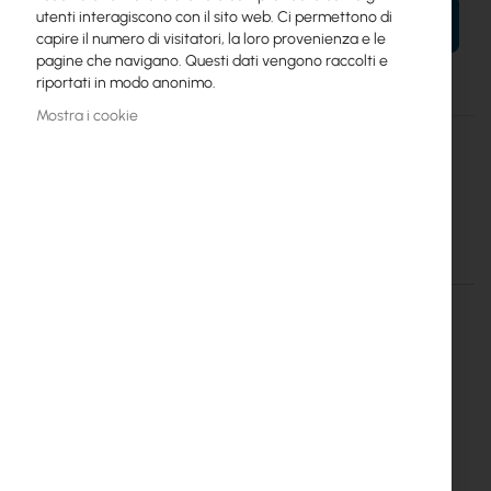
utenti interagiscono con il sito web. Ci permettono di
AL TUO CARRELLO
capire il numero di visitatori, la loro provenienza e le
pagine che navigano. Questi dati vengono raccolti e
riportati in modo anonimo.
Mostra i cookie
Maggiori
A-SCA-SM-D
informazioni
20
Adattatore SC/APC SM DUPLEX
Dettagli
Maggiori informazioni
XA-SCXA-SM-D