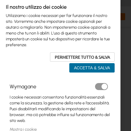
+48 32 302 29 10
orders@interprojekt.pl
Il nostro utilizzo dei cookie
Valuta
Search
Carrell
Utilizziamo i cookie necessari per far funzionare il nostro
sito. Vorremmo anche impostare cookie opzionali per
aiutarci a migliorarlo. Non imposteremo cookie opzionali a
meno che tu non li abiliti. L'uso di questo strumento
imposterà un cookie sul tuo dispositivo per ricordare le tue
preferenze.
PERMETTERE TUTTO & SALVA
ACCETTA & SALVA
Vai
Wymagane
alla
fine
I cookie necessari consentono funzionalità essenziali
della
come la sicurezza, la gestione della rete e l’accessibilità.
galleria
Puoi disabilitarli modificando le impostazioni del
di
browser, ma ciò potrebbe influire sul funzionamento del
immagini
sito web.
Mostra i cookie