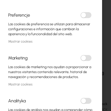
Preferencje
Las cookies de preferencia se utilizan para almacenar
configuraciones e información que cambian la
apariencia y la funcionalidad del sitio web.
Mostrar cookies
Marketing
Las cookies de marketing nos ayudan a proporcionar a
Ubiquiti G4 Doorbell Cover - Czarna osłona do
Saltar
nuestros visitantes contenido relevante, historial de
al
G4 Doorbell - UVC-G4-DB-Cover-Black
navegación y recomendaciones de productos.
comienzo
Mostrar cookies
de
12,87 €
la
15,83 €
galería
Analityka
de
Out of Stock
imágenes
SKU
UBIQUITI-UVC-G4-DB-COVER-BLACK
Las cookies de análisis nos ayudan a comprender cómo