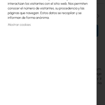
interactúan los visitantes con el sitio web. Nos permiten
conocer el número de visitantes, su procedencia y las
páginas que navegan. Estos datos se recopilan y se
Cantidad
informan de forma anónima.
Mostrar cookies
AÑADIR AL CARRITO
Más
UVC-G4-DB-Cover-Black
información
Ubiquiti
Ubiquiti G4 Doorbell Cover
to osłona w kolorze czarnym,
zaprojektowana do montażu dzwonka G4 Doorbell na różnego
rodzaju elewacjach i ciemnych ramach drzwiowych. Wykonany z
poliwęglanu zestaw obejmuje nakładkę frontową oraz osłonę na
uchwyt kątowy (wedge mount).
Accesorios y complementos: