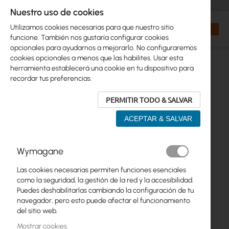
+48 32 302 29 10
orders@interprojekt.pl
Nuestro uso de cookies
Moneda
Search
Mi cest
Utilizamos cookies necesarias para que nuestro sitio
funcione. También nos gustaría configurar cookies
opcionales para ayudarnos a mejorarlo. No configuraremos
cookies opcionales a menos que las habilites. Usar esta
herramienta establecerá una cookie en tu dispositivo para
recordar tus preferencias.
PERMITIR TODO & SALVAR
ACEPTAR & SALVAR
Saltar
Wymagane
al
final
Las cookies necesarias permiten funciones esenciales
de
como la seguridad, la gestión de la red y la accesibilidad.
la
Puedes deshabilitarlas cambiando la configuración de tu
galería
navegador, pero esto puede afectar el funcionamiento
de
del sitio web.
imágenes
Mostrar cookies