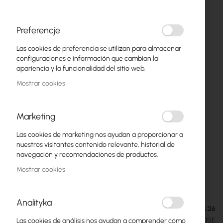
Preferencje
Las cookies de preferencia se utilizan para almacenar
configuraciones e información que cambian la
apariencia y la funcionalidad del sitio web.
Mostrar cookies
Marketing
Las cookies de marketing nos ayudan a proporcionar a
UBIQUITI :: G3 Touch Enterprise (UTP-G3-
Saltar
nuestros visitantes contenido relevante, historial de
al
Touch-Enterprise)
navegación y recomendaciones de productos.
comienzo
Mostrar cookies
de
253,92 €
la
312,32 €
galería
Analityka
de
Agotado. Entrega estimada: 11.08.26
imágenes
SKU
UBIQUITI-UTP-G3-TOUCH-ENTERPRISE
Las cookies de análisis nos ayudan a comprender cómo