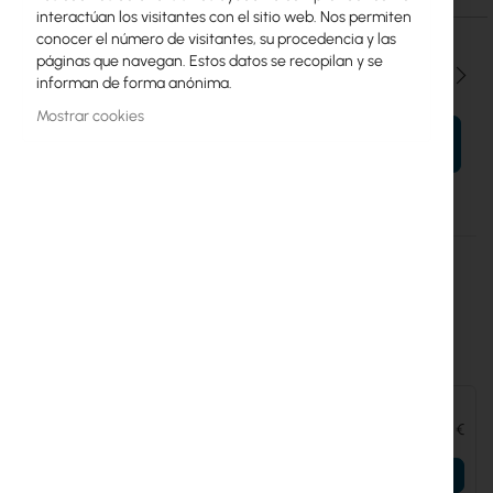
interactúan los visitantes con el sitio web. Nos permiten
conocer el número de visitantes, su procedencia y las
páginas que navegan. Estos datos se recopilan y se
Cantidad
informan de forma anónima.
Mostrar cookies
AÑADIR AL CARRITO
Más
UTP-G3-Touch-Enterprise
información
Ubiquiti
4
Accesorios y complementos:
Ubiquiti PoE++ Adapter
20,83 €