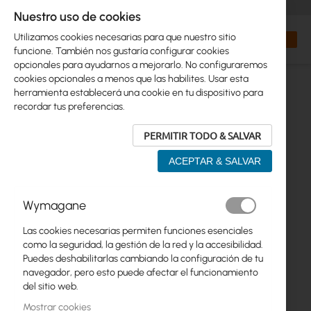
+48 32 302 29 10
orders@interprojekt.pl
Nuestro uso de cookies
Moneda
Search
Mi cest
Utilizamos cookies necesarias para que nuestro sitio
funcione. También nos gustaría configurar cookies
opcionales para ayudarnos a mejorarlo. No configuraremos
cookies opcionales a menos que las habilites. Usar esta
herramienta establecerá una cookie en tu dispositivo para
recordar tus preferencias.
PERMITIR TODO & SALVAR
ACEPTAR & SALVAR
Saltar
Wymagane
al
final
Las cookies necesarias permiten funciones esenciales
de
como la seguridad, la gestión de la red y la accesibilidad.
la
Puedes deshabilitarlas cambiando la configuración de tu
galería
navegador, pero esto puede afectar el funcionamiento
de
del sitio web.
imágenes
Mostrar cookies