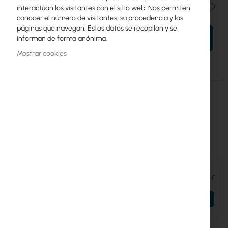
Cantidad
interactúan los visitantes con el sitio web. Nos permiten
conocer el número de visitantes, su procedencia y las
páginas que navegan. Estos datos se recopilan y se
informan de forma anónima.
AÑADIR AL CARRITO
Mostrar cookies
Más
UICARE-UVC-G6-INS-W-EU-D
información
Ubiquiti
Extend replacement protection to five years for UVC-G6-INS-W
Accesorios y complementos:
Ubiquiti G6 Instant (UVC-G6-Ins-W)
152,18 €