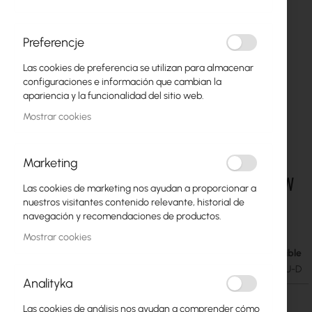
Preferencje
Las cookies de preferencia se utilizan para almacenar
configuraciones e información que cambian la
apariencia y la funcionalidad del sitio web.
Mostrar cookies
Marketing
UI Care warranty extension for UVC-G6-INS-W
Saltar
Las cookies de marketing nos ayudan a proporcionar a
al
nuestros visitantes contenido relevante, historial de
comienzo
33,91 €
navegación y recomendaciones de productos.
de
41,71 €
la
Mostrar cookies
galería
Disponible
de
SKU
UBIQUITI-UICARE-UVC-G6-INS-W-EU-D
imágenes
Analityka
Las cookies de análisis nos ayudan a comprender cómo