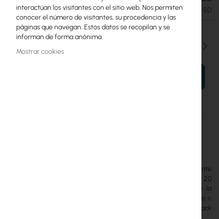
interactúan los visitantes con el sitio web. Nos permiten
SKU
UBIQUITI-UACC-RACK-SHELF-TL-SD
conocer el número de visitantes, su procedencia y las
páginas que navegan. Estos datos se recopilan y se
informan de forma anónima.
Cantidad
Mostrar cookies
AÑADIR AL CARRITO
Más
UACC-Rack-Shelf-TL-SD
información
Ubiquiti
3
Ubiquiti Sliding Toolless Mini Rack Shelf
es una bandeja deslizante
fabricada en acero SPCC con una capacidad de carga de hasta 20
kg, diseñada para su montaje en un U-Rack-6U-TL. Permite la
colocación de dispositivos independientes, como conmutadores o
enrutadores pequeños, que no disponen de soportes de rack
estándar.