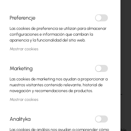
Preferencje
Las cookies de preferencia se utilizan para almacenar
configuraciones e información que cambian la
apariencia y la funcionalidad del sitio web.
Mostrar cookies
Marketing
Las cookies de marketing nos ayudan a proporcionar a
Ubiquiti Sliding Toolless Mini Rack Shelf -
Saltar
nuestros visitantes contenido relevante, historial de
al
Estante extraíble de 19 pulgadas (UACC-Rack-
navegación y recomendaciones de productos.
comienzo
Shelf-TL-SD)
Mostrar cookies
de
la
galería
42,61 €
Analityka
52,41 €
de
imágenes
Las cookies de análisis nos ayudan a comprender cómo
Disponible