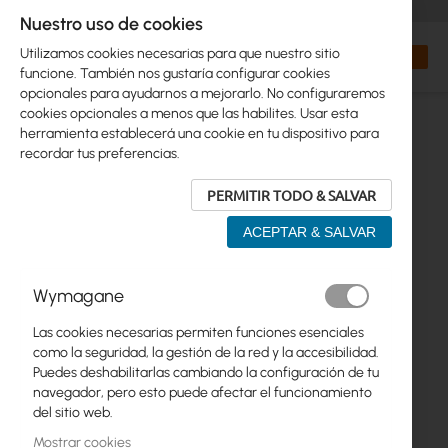
+48 32 302 29 10
orders@interprojekt.pl
Nuestro uso de cookies
Moneda
Search
Mi cest
Utilizamos cookies necesarias para que nuestro sitio
funcione. También nos gustaría configurar cookies
opcionales para ayudarnos a mejorarlo. No configuraremos
cookies opcionales a menos que las habilites. Usar esta
herramienta establecerá una cookie en tu dispositivo para
recordar tus preferencias.
PERMITIR TODO & SALVAR
ACEPTAR & SALVAR
Saltar
Wymagane
al
final
Las cookies necesarias permiten funciones esenciales
de
como la seguridad, la gestión de la red y la accesibilidad.
la
Puedes deshabilitarlas cambiando la configuración de tu
galería
navegador, pero esto puede afectar el funcionamiento
de
del sitio web.
imágenes
Mostrar cookies