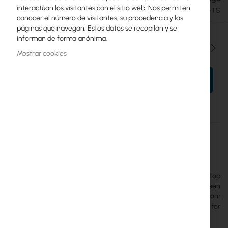
interactúan los visitantes con el sitio web. Nos permiten
SKU
UBIQUITI-UACC-INTERCOM-VIEWER-TS
conocer el número de visitantes, su procedencia y las
páginas que navegan. Estos datos se recopilan y se
informan de forma anónima.
Cantidad
Mostrar cookies
AÑADIR AL CARRITO
Más
UACC-Intercom-Viewer-TS
información
Ubiquiti
30
The
Ubiquiti Intercom Viewer Table Stand
is a stable desktop
stand that allows you to place the Ubiquiti Intercom Viewer screen
on a countertop or desk. It provides quick access to the intercom
system without the need for wall mounting, making it ideal for
offices and reception areas.