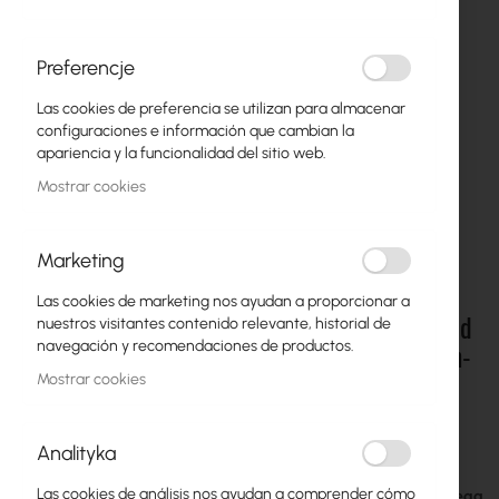
Preferencje
Las cookies de preferencia se utilizan para almacenar
configuraciones e información que cambian la
apariencia y la funcionalidad del sitio web.
Mostrar cookies
Marketing
Las cookies de marketing nos ayudan a proporcionar a
UBIQUITI Intercom Viewer Table Stand - Stand
Saltar
nuestros visitantes contenido relevante, historial de
al
for Ubiquiti Intercom Viewer (UACC-Intercom-
navegación y recomendaciones de productos.
comienzo
Viewer-TS)
Mostrar cookies
de
la
galería
24,35 €
Analityka
29,95 €
de
imágenes
Las cookies de análisis nos ayudan a comprender cómo
Fecha de entrega