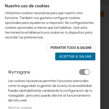
+48 32 302 29 10
orders@interprojekt.pl
Nuestro uso de cookies
Moneda
Search
Mi cest
Utilizamos cookies necesarias para que nuestro sitio
funcione. También nos gustaría configurar cookies
opcionales para ayudarnos a mejorarlo. No configuraremos
cookies opcionales a menos que las habilites. Usar esta
herramienta establecerá una cookie en tu dispositivo para
recordar tus preferencias.
PERMITIR TODO & SALVAR
ACEPTAR & SALVAR
Saltar
Wymagane
al
final
Las cookies necesarias permiten funciones esenciales
de
como la seguridad, la gestión de la red y la accesibilidad.
la
Puedes deshabilitarlas cambiando la configuración de tu
galería
navegador, pero esto puede afectar el funcionamiento
de
del sitio web.
imágenes
Mostrar cookies