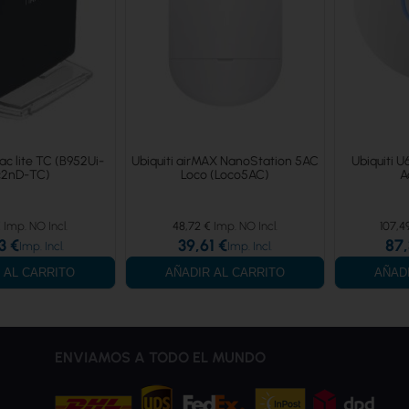
ac lite TC (B952Ui-
Ubiquiti airMAX NanoStation 5AC
Ubiquiti U
c2nD-TC)
Loco (Loco5AC)
A
€
48,72 €
107,4
3 €
39,61 €
87,
 AL CARRITO
AÑADIR AL CARRITO
AÑAD
ENVIAMOS A TODO EL MUNDO