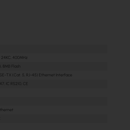
S 24KC, 400MHz
 8MB Flash
ASE-TX (Cat. 5, RJ-45) Ethernet Interface
47, IC RS210, CE
thernet
C