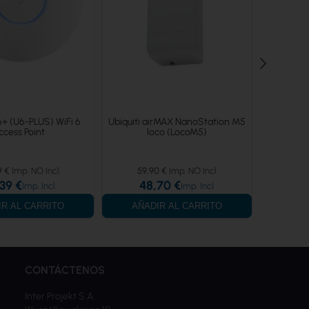
6+ (U6-PLUS) WiFi 6
Ubiquiti airMAX NanoStation M5
Ubiquiti N
ccess Point
loco (LocoM5)
pa
9 €
59,90 €
226
39 €
48,70 €
18
IR AL CARRITO
AÑADIR AL CARRITO
AÑA
CONTÁCTENOS
Inter Projekt S.A.