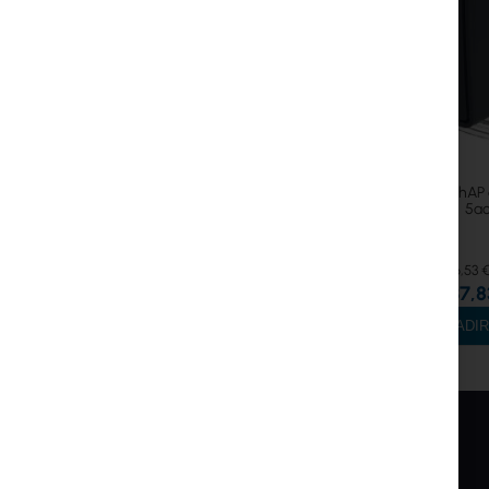
Mikrotik hAP 
5a
46,53 
37,8
AÑADIR
INTER PROJEKT
SERVICIO
Sobre nosotros
Mi Cuenta