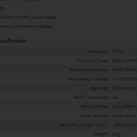
nge
net Port with PoE power supply
 Power over Ethernet adapter
ecification
Frequency
5 GHz
Processor Specs
Atheros MIP
Memory Information
32MB SDRAM,
Networking Interface
2 X 10/100 B
Approvals
FCC Part 15.2
RoHS Compliance
Yes
Max TX Power
Up to 29dBm
Power Method
Power over E
Operating Temperature
-30C to +75
Weight
0.4g