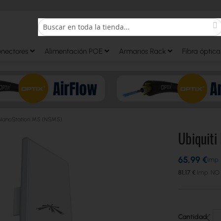
S
Search
onectores
Alimentación POE
Armarios Rack
Fibra óptica
i NanoStation M5 (NSM5)
Ubiquiti
65,99 €
81,17 €
Cantidad