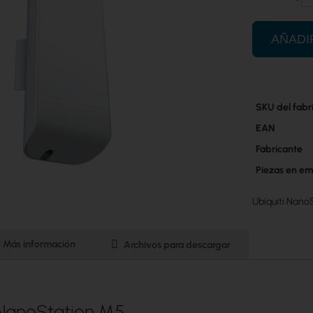
AÑADI
Más
SKU del fabr
información
EAN
Fabricante
Piezas en em
Ubiquiti Nan
Más información
Archivos para descargar
 NanoStation M5