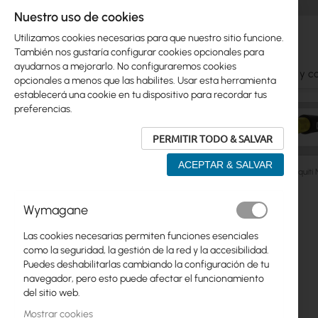
Nuestro uso de cookies
Utilizamos cookies necesarias para que nuestro sitio funcione.
También nos gustaría configurar cookies opcionales para
ayudarnos a mejorarlo. No configuraremos cookies
Ubiquiti
Mikrotik
WiFi
Antenas
Cables y c
opcionales a menos que las habilites. Usar esta herramienta
establecerá una cookie en tu dispositivo para recordar tus
preferencias.
PERMITIR TODO & SALVAR
ACEPTAR & SALVAR
Ubiquiti
ISP Wireless
Nanostation, Loco, LAP
Ubiquit
Saltar
Wymagane
Skip
al
Ubiquiti
to
final
Las cookies necesarias permiten funciones esenciales
product
de
Mikrotik
como la seguridad, la gestión de la red y la accesibilidad.
list
la
Puedes deshabilitarlas cambiando la configuración de tu
galería
WiFi
navegador, pero esto puede afectar el funcionamiento
de
del sitio web.
imágenes
Antenas
Mostrar cookies