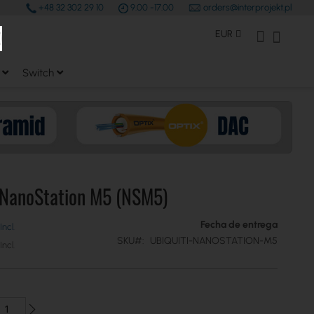
+48 32 302 29 10
9.00 -17.00
orders@interprojekt.pl
earch
Moneda
Mi Cuenta
Mi cest
EUR
Switch
 NanoStation M5 (NSM5)
Fecha de entrega
SKU
UBIQUITI-NANOSTATION-M5