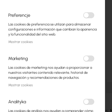
Fibra óptica
Switch
Preferencje
Las cookies de preferencia se utilizan para almacenar
Puntos de Acceso
configuraciones e información que cambian la apariencia
y la funcionalidad del sitio web.
Cables Coaxiales
Mostrar cookies
Alimentación POE
Armarios Rack
Marketing
Saltar
GPON
Las cookies de marketing nos ayudan a proporcionar a
al
nuestros visitantes contenido relevante, historial de
comienzo
Cables LAN
navegación y recomendaciones de productos.
de
la
Mostrar cookies
Routers LAN
Detalles
galería
de
Routers LTE/5G
imágenes
Analityka
Convertidores de Medios
Ubiquiti
Las cookies de análisis nos ayudan a comprender cómo