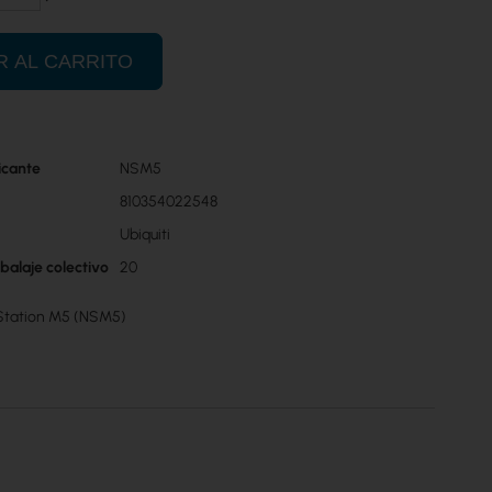
R AL CARRITO
icante
NSM5
810354022548
Ubiquiti
balaje colectivo
20
oStation M5 (NSM5)