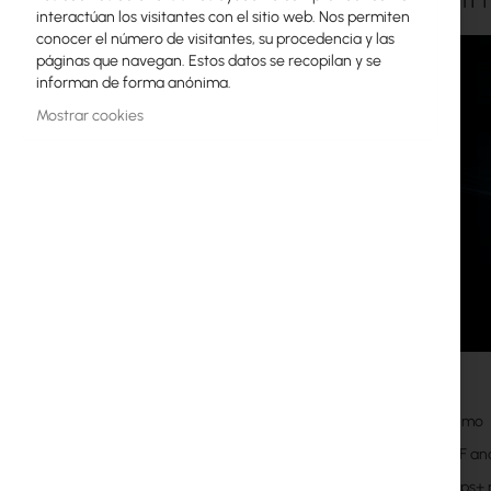
interactúan los visitantes con el sitio web. Nos permiten
Licencias MikroTik
conocer el número de visitantes, su procedencia y las
páginas que navegan. Estos datos se recopilan y se
Monitoreo, Smart Home IoT
informan de forma anónima.
Dispositivos WiFi para Exterior
Mostrar cookies
Enlaces de radiolíneas
RouterBOARD
Enchufes y conectores
Protectores contra Sobretensiones
Garantía Ubiquiti UI Care
Redes WiFi Mesh
Features
2x2 Mimo
Repetidores WiFi
15kV RF an
Routers WiFi
150Mbps+ r