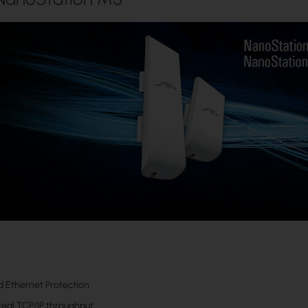
d Ethernet Protection
eal TCP/IP throughput