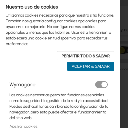
Nuestro uso de cookies
Utilizamos cookies necesarias para que nuestro sitio funcione.
También nos gustaría configurar cookies opcionales para
ayudarnos a mejorarlo. No configuraremos cookies
Ubiquiti
Mikrotik
WiFi
Antenas
Cables y c
opcionales a menos que las habilites. Usar esta herramienta
establecerá una cookie en tu dispositivo para recordar tus
preferencias.
PERMITIR TODO & SALVAR
ACEPTAR & SALVAR
Manufacturers
Ubiquiti
Ubiquiti AirCam Mini Performanc
Saltar
Wymagane
Skip
al
Ubiquiti
to
final
Las cookies necesarias permiten funciones esenciales
product
de
Mikrotik
como la seguridad, la gestión de la red y la accesibilidad.
list
la
Puedes deshabilitarlas cambiando la configuración de tu
galería
WiFi
navegador, pero esto puede afectar el funcionamiento
de
del sitio web.
imágenes
Antenas
Mostrar cookies