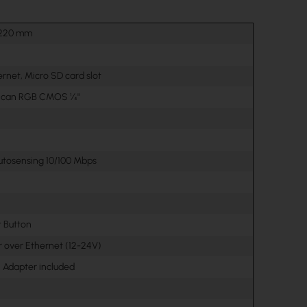
1220 mm
hernet, Micro SD card slot
 Scan RGB CMOS ¼"
utosensing 10/100 Mbps
t Button
r over Ethernet (12-24V)
 Adapter included