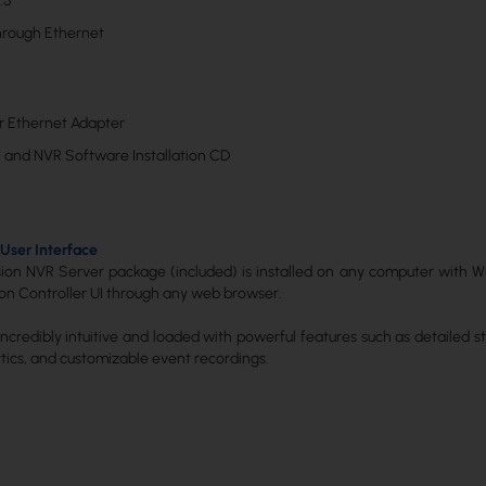
.5
hrough Ethernet
r Ethernet Adapter
UI and NVR Software Installation CD
User Interface
ion NVR Server package (included) is installed on any computer with W
ion Controller UI through any web browser.
s incredibly intuitive and loaded with powerful features such as detailed st
ics, and customizable event recordings.