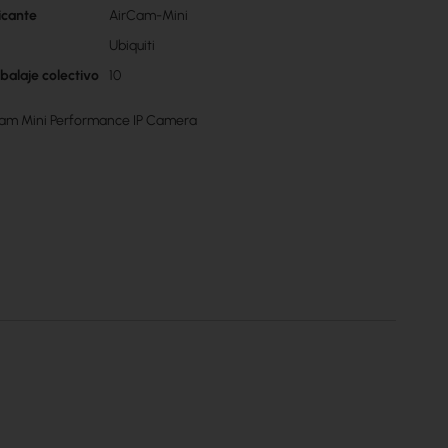
icante
AirCam-Mini
Ubiquiti
balaje colectivo
10
irCam Mini Performance IP Camera