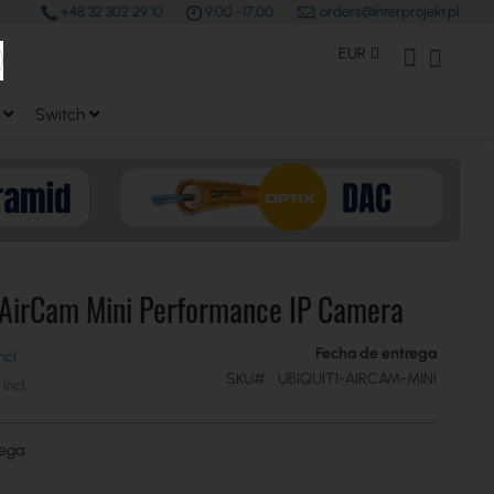
+48 32 302 29 10
9.00 -17.00
orders@interprojekt.pl
earch
Moneda
Mi Cuenta
Mi cest
EUR
Switch
 AirCam Mini Performance IP Camera
Fecha de entrega
SKU
UBIQUITI-AIRCAM-MINI
rega