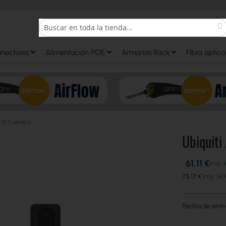
S
Search
onectores
Alimentación POE
Armarios Rack
Fibra óptica
e IP Camera
Ubiquiti
61,11 €
75,17 €
Fecha de ent