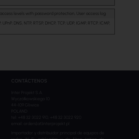
 access levels with password protection, User access log
, UPnP, DNS, NTP, RTSP, DHCP, TCP, UDP, IGMP, RTCP, ICMP,
CONTÁCTENOS
Inter Projekt S.A.
Wyczółkowskiego 10
44-109 Gliwice
POLAND
tel: +48 32 3022 910, +48 32 3022 920
email: orders[at]interprojekt.pl
Importador y distribuidor principal de equipos de