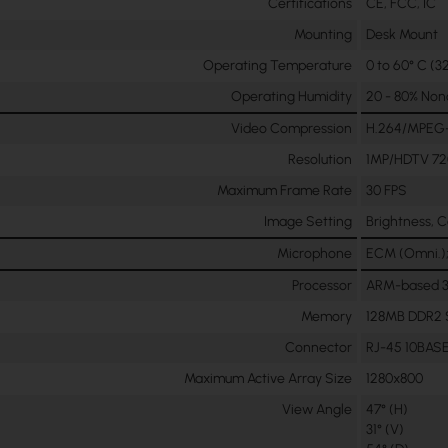
Certifications
CE, FCC, IC
Mounting
Desk Mount
Operating Temperature
0 to 60° C (32
Operating Humidity
20 - 80% No
Video Compression
H.264/MPEG
Resolution
1MP/HDTV 7
Maximum Frame Rate
30 FPS
Image Setting
Brightness, 
Microphone
ECM (Omni.);
Processor
ARM-based 3
Memory
128MB DDR2 
Connector
RJ-45 10BAS
Maximum Active Array Size
1280x800
View Angle
47° (H)
31° (V)