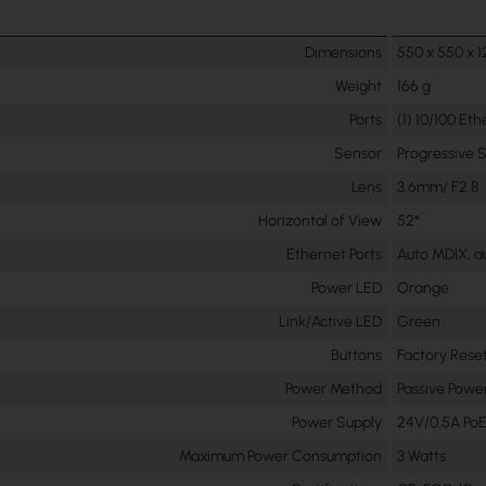
Dimensions
550 x 550 x 
Weight
166 g
Ports
(1) 10/100 Et
Sensor
Progressive
Lens
3.6mm/ F2.8
Horizontal of View
52°
Ethernet Ports
Auto MDIX, a
Power LED
Orange
Link/Active LED
Green
Buttons
Factory Rese
Power Method
Passive Powe
Power Supply
24V/0.5A PoE
Maximum Power Consumption
3 Watts