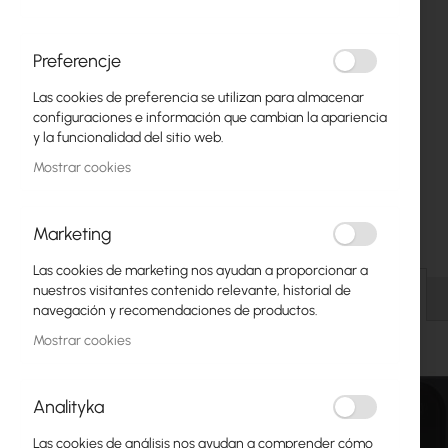
Fibra óptica
Switch
Preferencje
Las cookies de preferencia se utilizan para almacenar
Puntos de Acceso
configuraciones e información que cambian la apariencia
y la funcionalidad del sitio web.
Cables Coaxiales
Mostrar cookies
Alimentación POE
Armarios Rack
Marketing
Saltar
GPON
Las cookies de marketing nos ayudan a proporcionar a
al
nuestros visitantes contenido relevante, historial de
comienzo
Detalles
Cables LAN
navegación y recomendaciones de productos.
de
la
Mostrar cookies
Routers LAN
galería
de
Routers LTE/5G
imágenes
Analityka
Convertidores de Medios
Las cookies de análisis nos ayudan a comprender cómo