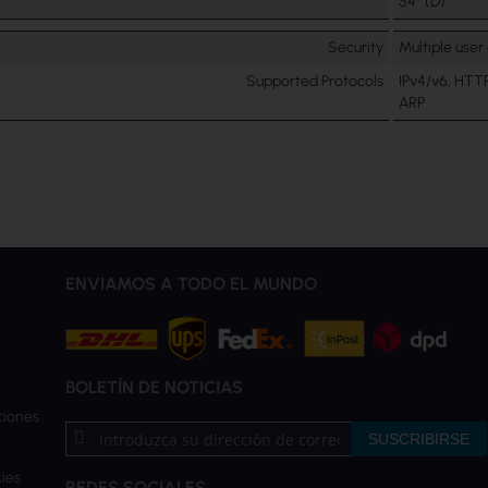
54° (D)
Security
Multiple user
Supported Protocols
IPv4/v6, HTTP
ARP
ENVIAMOS A TODO EL MUNDO
BOLETÍN DE NOTICIAS
ciones
Inscríbase
SUSCRIBIRSE
a
nuestro
ies
REDES SOCIALES