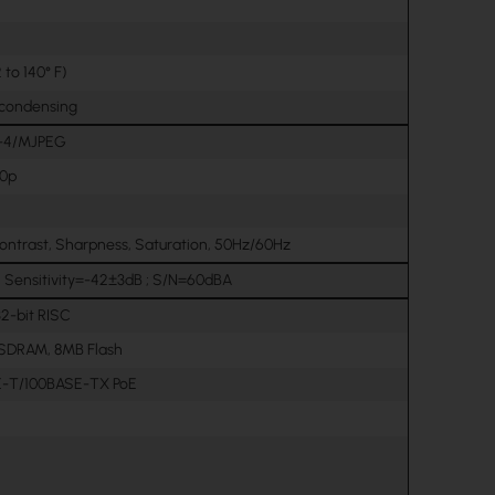
 to 140° F)
ncondensing
-4/MJPEG
20p
Contrast, Sharpness, Saturation, 50Hz/60Hz
 Sensitivity=-42±3dB ; S/N=60dBA
2-bit RISC
SDRAM, 8MB Flash
E-T/100BASE-TX PoE