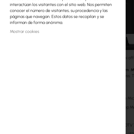
interactúan los visitantes con el sitio web. Nos permiten
Licencias MikroTik
conocer el número de visitantes, su procedencia y las
páginas que navegan. Estos datos se recopilan y se
Monitoreo, Smart Home IoT
informan de forma anónima.
Dispositivos WiFi para Exterior
Mostrar cookies
Enlaces de radiolíneas
RouterBOARD
AirCam Mini off
Enchufes y conectores
The
AirCam M
effectiveness. 
Protectores contra Sobretensiones
Features
Garantía Ubiquiti UI Care
Built-in M
Redes WiFi Mesh
Desktop M
Repetidores WiFi
30 FPS
1MP/HDTV 
Routers WiFi