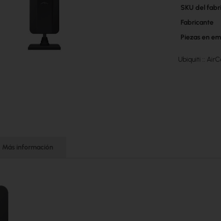
Más
SKU del fabr
información
Fabricante
Piezas en em
Ubiquiti :: A
Más información